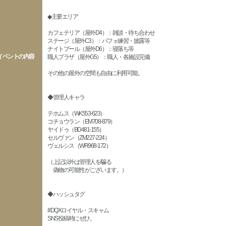
◆主要エリア
カフェテリア（屋外D4）：雑談・待ち合わせ
ステージ（屋外C3）：パフォ練習・披露等
ナイトプール（屋外D6）：寝落ち等
イベントの内容
職人プラザ（屋外G5）：職人・各施設完備
その他の屋外の空間も自由に利用可能。
◆管理人キャラ
テホムス（WK553-623）
コチョウラン（EM708-879）
ヤイドゥ（BD481-155）
セルヴァン（ZM227-224）
ヴェルシス（WR968-172）
（上記以外は管理人を騙る
偽物の可能性がございます。）
◆ハッシュタグ
#DQXロイヤル・スキャム
SNS投稿時にぜひ。