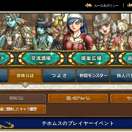
ルール & ポリシー
冒険日誌
思い出アルバム
サ
緒に冒険したキャラ履歴
テホムスのプレイヤーイベント