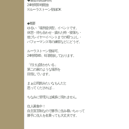
◆集会所開放時間
24時間常時開放
※ルーラストーン登録OK
◆概要
ゆるい「場所提供型」イベントです。
休憩・待ち合わせ・疲れた時・寝落ち・
他プレイヤーイベントまでの暇つぶし・
パフォーマンス等の練習などにどうぞ。
ルーラストーン登録可。
24時間365、6日開放しております。
「行けば誰かがいる」
第二の家のような場所を
目指しています。
まぁ公民館みたいなもんだと
思ってくだされば…
ちなみに管理人は滅多に現れません。
住人募集中！
自主宣言制なので勝手に住み着いちゃって
勝手に住人を名乗っても大丈夫です。