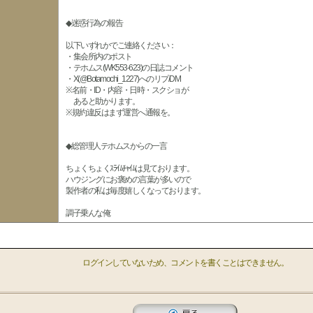
◆迷惑行為の報告
以下いずれかでご連絡ください：
・集会所内のポスト
・テホムス(WK553-623)の日誌コメント
・X(@Botamochi_1227)へのリプ/DM
※名前・ID・内容・日時・スクショが
あると助かります。
※規約違反はまず運営へ通報を。
◆総管理人テホムスからの一言
ちょくちょくｽﾗｲﾑﾁｬｲﾑは見ております。
ハウジングにお褒めの言葉が多いので
製作者の私は毎度嬉しくなっております。
調子乗んな俺
ログインしていないため、コメントを書くことはできません。