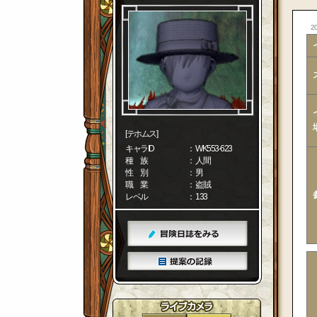
20
[テホムス]
キャラID
： WK553-623
種 族
： 人間
性 別
： 男
職 業
： 盗賊
レベル
： 133