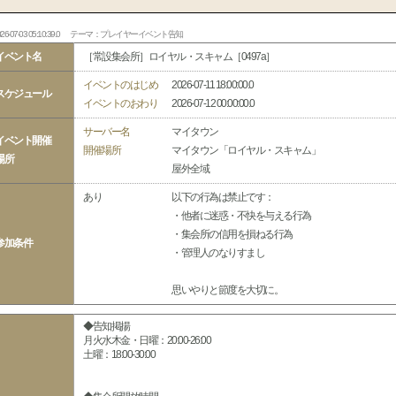
26-07-03 05:10:39.0
テーマ：プレイヤーイベント告知
イベント名
［常設集会所］ロイヤル・スキャム［0497a］
イベントのはじめ
2026-07-11 18:00:00.0
スケジュール
イベントのおわり
2026-07-12 00:00:00.0
サーバー名
マイタウン
イベント開催
開催場所
マイタウン「ロイヤル・スキャム」
場所
屋外全域
あり
以下の行為は禁止です：
・他者に迷惑・不快を与える行為
・集会所の信用を損ねる行為
参加条件
・管理人のなりすまし
思いやりと節度を大切に。
◆告知掲揚
月火水木金・日曜：20:00-26:00
土曜：18:00-30:00