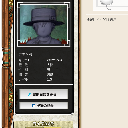
全0件中 1～0件を表示
[テホムス]
キャラID
： WK553-623
種 族
： 人間
性 別
： 男
職 業
： 盗賊
レベル
： 133