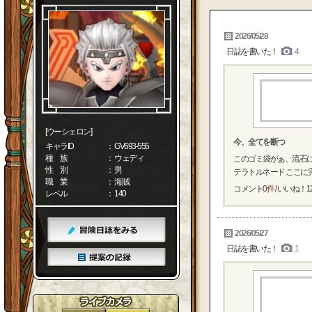
2026/05/28
日誌を書いた！
4
[ウーシェロン]
今、全てを断つ
キャラID
： GV693-555
種 族
： ウェディ
このゴミ袋がぁ、流石
性 別
： 男
テラトルネード ここに
職 業
： 海賊
コメント
0件
/ いいね！
1
レベル
： 140
2026/05/27
日誌を書いた！
1