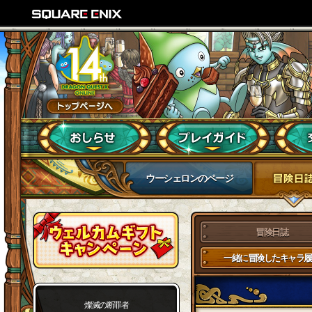
ウーシェロンのページ
冒険日誌
一緒に冒険したキャラ履
燦滅の断罪者