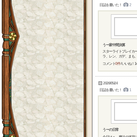
日誌を書いた！
2
うー家中間決算
スターライトブレイカー
ラ、レン、ガデ、まも、遊
コメント
0件
/ いいね！
1
2026/05/24
日誌を書いた！
1
うーの日常