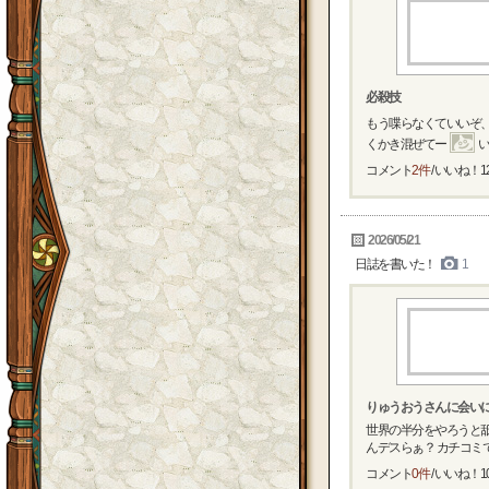
必殺技
もう喋らなくていいぞ、
くかき混ぜてー
い
コメント
2件
/ いいね！
1
2026/05/21
日誌を書いた！
1
りゅうおうさんに会い
世界の半分をやろうと
んデスらぁ？ カチコミです
コメント
0件
/ いいね！
1