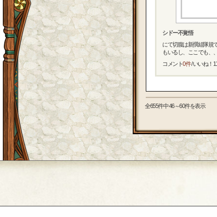
シドー不覚悟
にて切腹は新撰組隊規
もいるし、ここでも、、、
コメント
0件
/ いいね！
1
全655件中 46～60件を表示