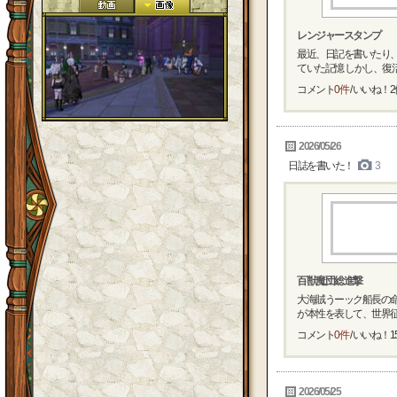
レンジャースタンプ
最近、日記を書いたり
ていた記憶 しかし、復活
コメント
0件
/ いいね！
2
2026/05/26
日誌を書いた！
3
百獣魔団総進撃
大海賊うーック船長の命
が本性を表して、世界征服
コメント
0件
/ いいね！
1
2026/05/25