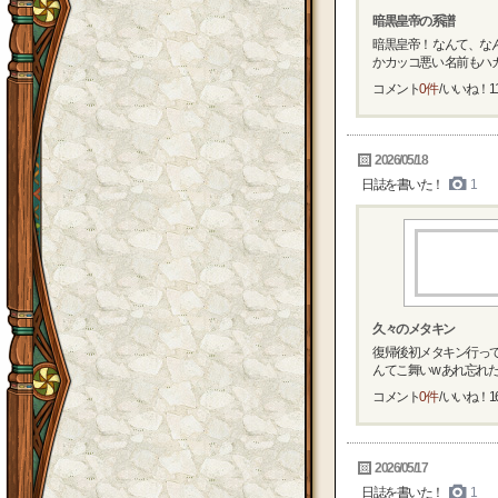
暗黒皇帝の系譜
暗黒皇帝！ なんて、な
かカッコ悪い 名前もハカ
コメント
0件
/ いいね！
1
2026/05/18
日誌を書いた！
1
久々のメタキン
復帰後初メタキン行って
んてこ舞いw あれ忘れた、
コメント
0件
/ いいね！
1
2026/05/17
日誌を書いた！
1