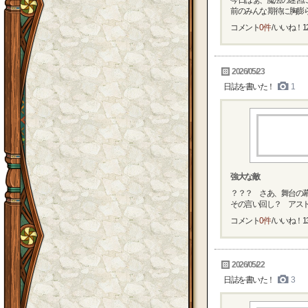
今日はぁ、魔法の迷宮
前のみんな 期待に胸膨らま
コメント
0件
/ いいね！
1
2026/05/23
日誌を書いた！
1
強大な敵
？？？ さあ、舞台の幕
その言い回し？ アスト
コメント
0件
/ いいね！
1
2026/05/22
日誌を書いた！
3