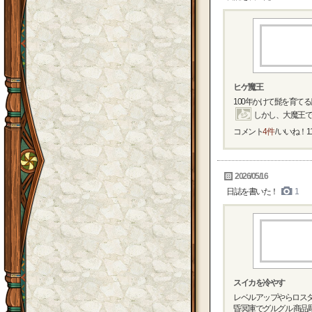
ヒゲ魔王
100年かけて髭を育て
しかし、大魔王で髭
コメント
4件
/ いいね！
1
2026/05/16
日誌を書いた！
1
スイカを冷やす
レベルアップやらロスタ
昏冥庫でグルグル 商品彫っ