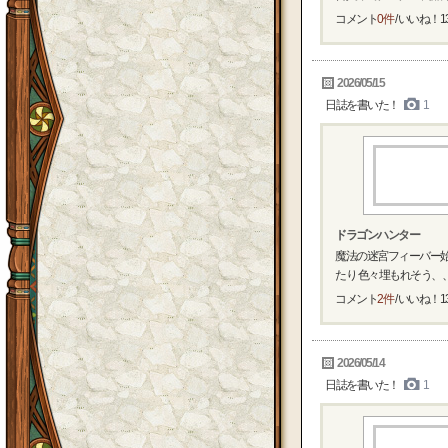
コメント
0件
/ いいね！
1
2026/05/15
日誌を書いた！
1
ドラゴンハンター
魔法の迷宮フィーバー始
たり 色々埋もれそう、
コメント
2件
/ いいね！
1
2026/05/14
日誌を書いた！
1