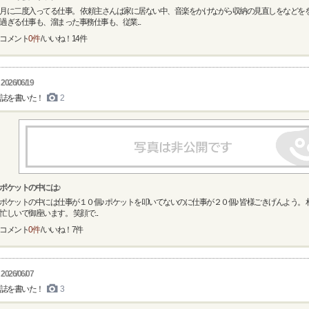
月に二度入ってる仕事。 依頼主さんは家に居ない中、音楽をかけながら収納の見直しをなどをを
過ぎる仕事も、溜まった事務仕事も、従業...
コメント
0件
/ いいね！
14
件
2026/06/19
誌を書いた！
2
ポケットの中には♪
ポケットの中には仕事が１０個♪ ポケットを叩いてないのに仕事が２０個♪ 皆様ごきげんよう。
忙しいで御座います。 笑顔で...
コメント
0件
/ いいね！
7
件
2026/06/07
誌を書いた！
3