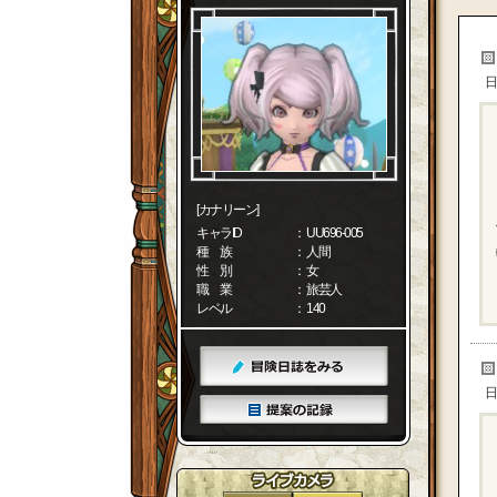
日
[カナリーン]
キャラID
： UU696-005
種 族
： 人間
性 別
： 女
職 業
： 旅芸人
レベル
： 140
日