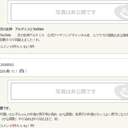
月の女神 アルテミスとYouTube
YouTube 月の女神アルテミス 公式テーマソング チャンネル名 ユリウスの楽曲おきば 曲
回数５００回超えました！わ...
コメント
0件
/ いいね！
6
件
2026/05/31
誌を書いた！
2
愛です。
可愛いエル子ちゃんの中身が男子率が高め（かな調査） 魚男子の中身がカッコよい男子になり
（かな調査） やり込めばやり込むほど、好...
コメント
0件
/ いいね！
7
件