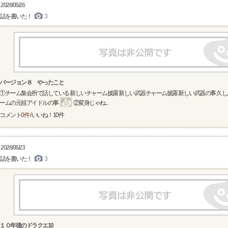
2026/06/26
誌を書いた！
3
バージョン８ やったこと
①チーム集会所で話している 新しいチャーム披露 新しい武器チャーム披露 新しい武器の事 久
ームの元祖アイドルの事
②変身じゃね...
コメント
0件
/ いいね！
10
件
2026/06/23
誌を書いた！
3
１０年後のドラクエ10