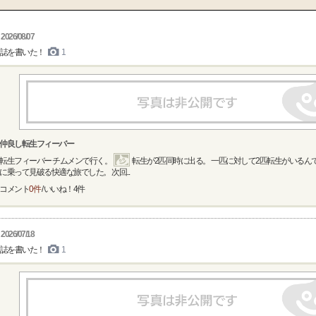
2026/08/07
誌を書いた！
1
仲良し転生フィーバー
転生フィーバー チムメンで行く。
転生が2匹同時に出る。 一匹に対して2匹転生がいるん
に乗って見破る快適な旅でした。 次回...
コメント
0件
/ いいね！
4
件
2026/07/18
誌を書いた！
1