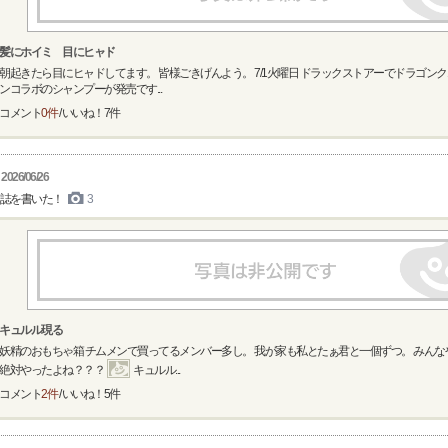
髪にホイミ 目にヒャド
朝起きたら目にヒャドしてます。 皆様ごきげんよう。 7/1火曜日 ドラックストアーでドラゴン
ンコラボのシャンプーが発売です...
コメント
0件
/ いいね！
7
件
2026/06/26
誌を書いた！
3
キュルル現る
妖精のおもちゃ箱 チムメンで買ってるメンバー多し。 我が家も私とたぁ君と一個ずつ。 みん
絶対やったよね？？？
キュルル...
コメント
2件
/ いいね！
5
件