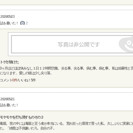
2026/05/23
誌を書いた！
2
トゲが抜けた
3ヶ月ほどほぼ休みなし１日１２時間労働。 尖る事。尖る事。 病む事。病む事。 私は凶暴性と
になります。 愛しの彼は少し尖り落...
コメント
0件
/ いいね！
5
件
2026/05/21
誌を書いた！
モヤモヤを打ち消すものその２
毒親。 世の中には毒親と言う者が本当にいる。 荒れ狂った環境で育った私。 久しぶりに実家に
た。「姉貴は子供嫌いだろ。自分の子...