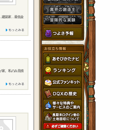
…建築家… 最低金
が家。 私のみ見積