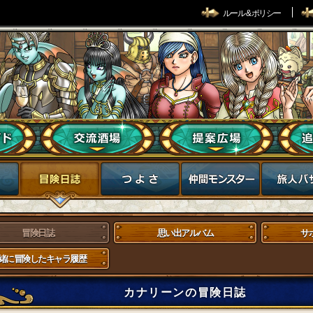
ルール & ポリシー
冒険日誌
思い出アルバム
サ
緒に冒険したキャラ履歴
カナリーンの冒険日誌