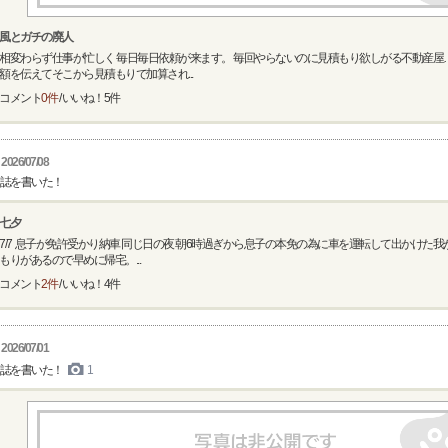
風とガチの廃人
相変わらず仕事が忙しく 毎日毎日依頼が来ます。 毎回やらないのに見積もり欲しがる不動産屋
額を伝えてそこから見積もりで加算され...
コメント
0件
/ いいね！
5
件
2026/07/08
誌を書いた！
七夕
7/7 息子が免許受かり納車 同じ日の夜 朝6時過ぎから息子の本免の為に車を運転して出かけた我
もりがあるので早めに帰宅。...
コメント
2件
/ いいね！
4
件
2026/07/01
誌を書いた！
1