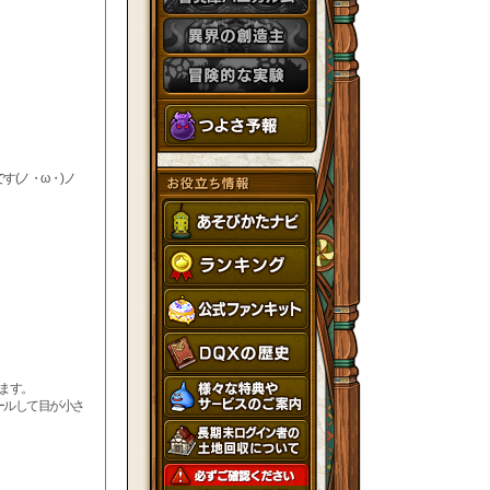
(ノ・ω・)ノ
ます。
ールして目が小さ