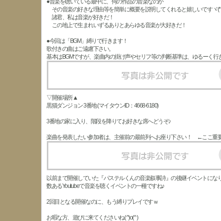
●音楽を聴いている最中に、何の作品の音楽なのか
その音楽の好きな理由等を簡単に概要を説明してくれると嬉しいですヾ(*´∀｀
諸君、私は音楽が好きだ！
この地上で生まれいずるありとあらゆる音楽が大好きだ！
●今回は「BGM」縛りで行きます！
歌付きの曲はご遠慮下さい。
基本はBGMですが、楽曲内の掛け声やセリフ等の判断基準は、ゆるーく行
▽開催場所▲
黒猫ダンジョン 3番地 (マイタウンID：4668-6180)
3番地の家に入り、階段を降りてお好きな席へどうぞ♪
楽曲を発表したい参加者は、主催前の最前列へお座り下さい！ ←ここ重
以前まで開催していた『パステルくんの音楽叙事詩』の後継イベントにな
数あるYoutubeで音楽を聴くイベントの一種ですね♪
2回目となる開催なのに、もう縛りプレイですｗ
お暇な方、遊びに来てくださいね( ^)o(^ )