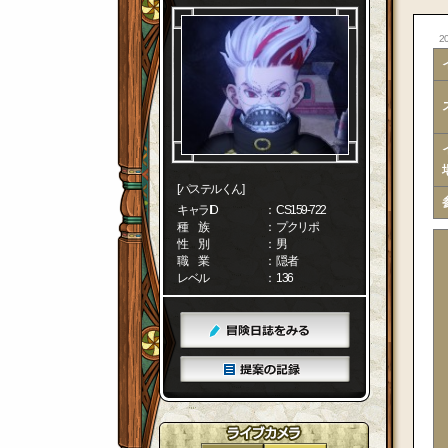
20
[パステルくん]
キャラID
： CS159-722
種 族
： プクリポ
性 別
： 男
職 業
： 隠者
レベル
： 136