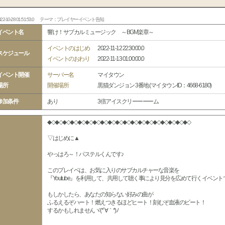
22-10-28 01:51:53.0
テーマ：プレイヤーイベント告知
イベント名
響け！サブカルミュージック ～BGM楽章～
イベントのはじめ
2022-11-12 22:30:00.0
スケジュール
イベントのおわり
2022-11-13 01:00:00.0
イベント開催
サーバー名
マイタウン
場所
開催場所
黒猫ダンジョン 3番地 (マイタウンID：4668-6180)
参加条件
あり
3倍アイスクリーーーーム
◆◇◆◇◆◇◆◇◆◇◆◇◆◇◆◇◆◇◆◇◆◇◆◇◆◇◆◇◆◇◆◇◆◇◆◇◆◇
▽はじめに▲
やっはろ～！パステルくんです♪
このプレイベは、お気に入りのサブカルチャーな音楽を
『Youtube』を利用して、共用して聴く事により見分を広めて行くイベント
もしかしたら、あなたの知らない好みの曲が
ふるえるぞハート！燃えつきるほどヒート！刻むぞ血液のビート！
するかもしれませんヾ(*´∀｀*)ﾉ