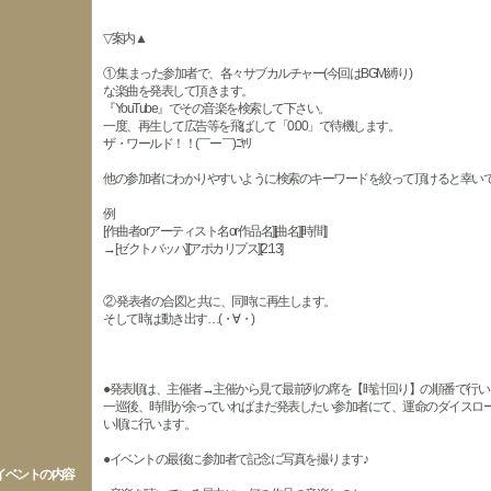
▽案内▲
① 集まった参加者で、各々サブカルチャー(今回はBGM縛り)
な楽曲を発表して頂きます。
『YouTube』でその音楽を検索して下さい。
一度、再生して広告等を飛ばして「0:00」で待機します。
ザ・ワールド！！(￣ー￣)ﾆﾔﾘ
他の参加者にわかりやすいように検索のキーワードを絞って頂けると幸いです
例
[作曲者orアーティスト名or作品名][曲名][時間]
→[ゼクトバッハ][アポカリプス][2:13]
② 発表者の合図と共に、同時に再生します。
そして時は動き出す…(・∀・)
●発表順は、主催者→主催から見て最前列の席を【時計回り】の順番で行い
一巡後、時間が余っていればまだ発表したい参加者にて、運命のダイスロ
い順に行います。
●イベントの最後に参加者で記念に写真を撮ります♪
イベントの内容