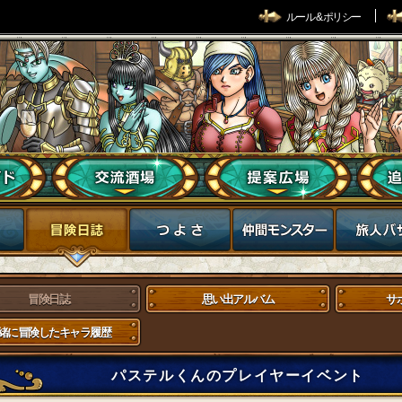
ルール & ポリシー
冒険日誌
思い出アルバム
サ
緒に冒険したキャラ履歴
パステルくんのプレイヤーイベント