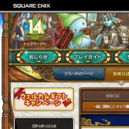
スラハチのページ
冒険日誌
一緒に冒険したキャラ履
悪夢を断ち切る者