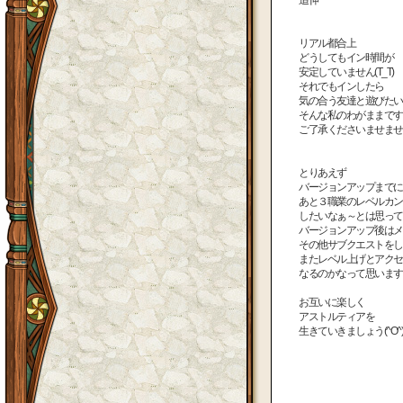
リアル都合上
どうしてもイン時間が
安定していません(T_T)
それでもインしたら
気の合う友達と遊びたい
そんな私のわがままです
ご了承くださいませませm(
とりあえず
バージョンアップまでに
あと３職業のレベルカン
したいなぁ～とは思ってま
バージョンアップ後はメ
その他サブクエストをし
またレベル上げとアクセ
なるのかなって思います
お互いに楽しく
アストルティアを
生きていきましょう(^O^)