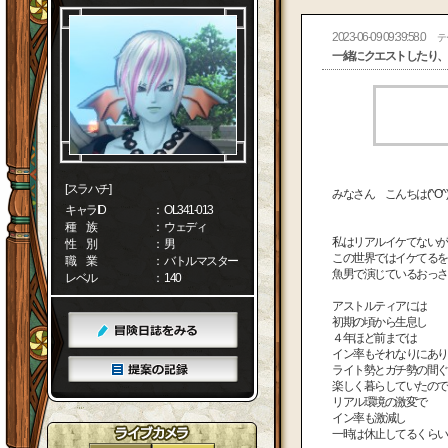
2023-06-09 09:39:58.0
テ
一緒にクエストしたり、
[スラハチ]
みなさん こんちは(^O^
キャラID
： OL341-013
種 族
： ウェディ
私はリアルイケてないが
性 別
： 男
この世界ではイケてるを
職 業
： バトルマスター
魚男で演じているおっさん
レベル
： 140
アストルティアには
初期の頃から生息し
４年ほど前までは
イン率もそれなりにあり
ライト勢とガチ勢の間ぐ
楽しく暮らしていたので
リアル環境の激変で
イン率も激減し
一時は休止してるくらいでし