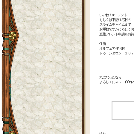
いいね！orコメント
もしくは下記住宅村の
スライムチャイムまで
お手数ですがよろしくお
直接フレンド申請もお待ち
住所
オルフェア住宅村
トゥーンタウン １６７
気になったなら
よろしくにゃ～! (^O^)
追伸