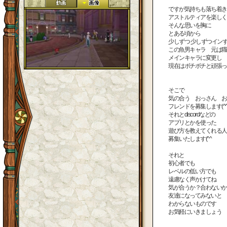
ですが気持ちも落ち着き
アストルティアを楽しく
そんな思いを胸に
とある頃から
少しずつ 少しずつイン
この魚男キャラ 元は職
メインキャラに変更し
現在はボチボチと頑張ってい
そこで
気の合う おっさん お
フレンドを募集します(^
それとdiscordなどの
アプリとかを使った
遊び方を教えてくれる人
募集いたします(^^ゞ
それと
初心者でも
レベルの低い方でも
遠慮なく声かけてね
気が合うか？合わないか
友達になってみないと
わからないものです
お気軽にいきましょう