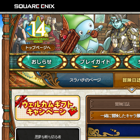
スラハチのページ
冒険日誌
一緒に冒険したキャラ履
悪夢を断ち切る者