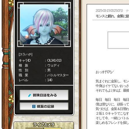
2025-03-15 03:25:07.0
テ
モンスと戯れ、金策に励
[スラハチ]
キャラID
： OL341-013
種 族
： ウェディ
性 別
： 男
おっす(^O^)／
職 業
： バトルマスター
レベル
： 140
気まぐれに金策し、モン
中身はイケてないおっさ
それでもよければ、最後ま
毎日 毎日 毎日 毎日
僕は僕なりに、頑張ってき
気づけば、金策＆日替わ
２垢１０キャラでこなす
そして今、一緒にバトル
楽しめるフレンドを探し