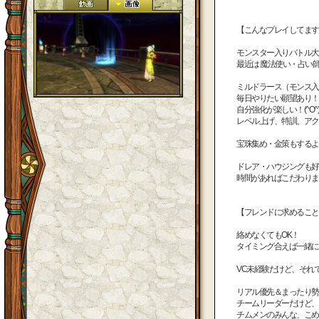
【こんなプレイしてます
モンスター入りバトル
最近は 魔法使い・占い師
ミルドラース（モンス入
毎日やりたい願望あり！
自分強化が楽しい！(^O^)
レベル上げ、特訓、アク
宝珠集め・金策もするよ
ドレア・ハウジングも
時間があればこだわりま
【フレンドに求めること
絡めなくてもOK！
タイミング合えば一緒に
VC未経験だけど、それ
リアル優先＆まったり勢
チームリーダーだけど、
チムメンのみんな、こめんね