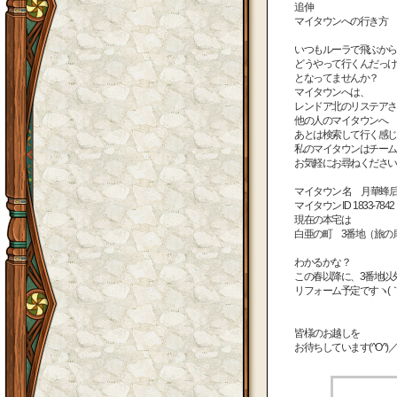
追伸
マイタウンへの行き方
いつもルーラで飛ぶから
どうやって行くんだっけ
となってませんか？
マイタウンへは、
レンドア北のリステアさ
他の人のマイタウンへ
あとは検索して行く感じで
私のマイタウンはチーム
お気軽にお尋ねくださいな(
マイタウン 名 月華蜂
マイタウン ID 1833-7842
現在の本宅は
白亜の町 3番地（旅の
わかるかな？
この春以降に、3番地以
リフォーム予定ですヽ(｀▽
皆様のお越しを
お待ちしています(^O^)／