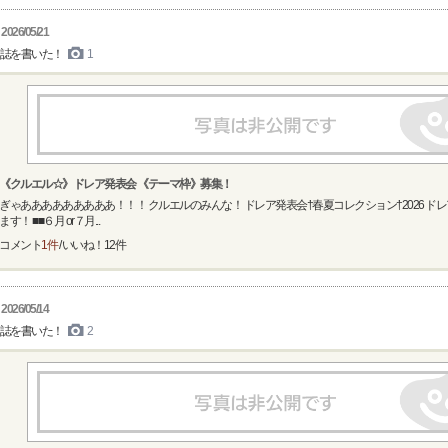
2026/05/21
誌を書いた！
1
《クルエル☆》ドレア発表会 《テーマ枠》募集！
ぎゃあああああああああ！！！ クルエルのみんな！ ドレア発表会†春夏コレクション†2026 ド
ます！ ■■６月 or７月...
コメント
1件
/ いいね！
12
件
2026/05/14
誌を書いた！
2