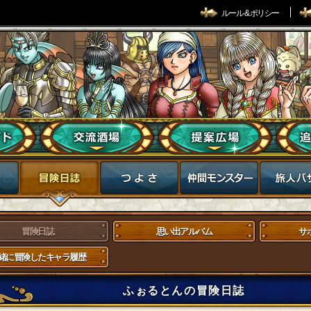
ルール & ポリシー
冒険日誌
思い出アルバム
サ
緒に冒険したキャラ履歴
ふぉるとんの冒険日誌