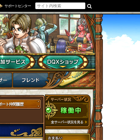
サポートセンター
ポート仲間履歴