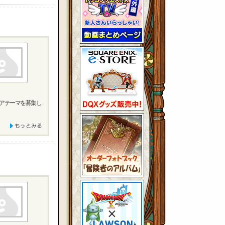
レアテーマを募集し