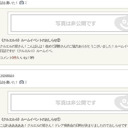
誌を書いた！
2
《クルエル☆》ルームイベントのおしらせ②
クルエルの皆さん！こんばんは！ 改めて調整さんのご協力ありがとうございました！ ルームイ
日誌ですが 《クルエル☆》ルームイベ...
コメント
0件
/ いいね！
9
件
2026/06/24
誌を書いた！
2
《クルエル☆》ルームイベントのおしらせ①
こばわあああああ！ クルエルの皆さん！ ドレア発表会の日時が決まりましたので おしらせです！