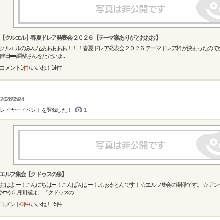
【クルエル】春夏ドレア発表会 ２０２６【テーマ案ありがとおおお】
クルエルのみんなあああああ！！！ 春夏ドレア発表会２０２６ テーマドレア枠が決まったので発
催日■■ 調整さんをただいま...
コメント
1件
/ いいね！
14
件
2026/05/24
レイヤーイベントを登録した！
1
エルフ集会【クドゥスの泉】
おはよー！こんにちはー！こんばんはー！ ふぉるとんです！ ☆エルフ集会の開催です。 ☆アン
(>□<) ５月開催は、 『クドゥスの...
コメント
0件
/ いいね！
15
件