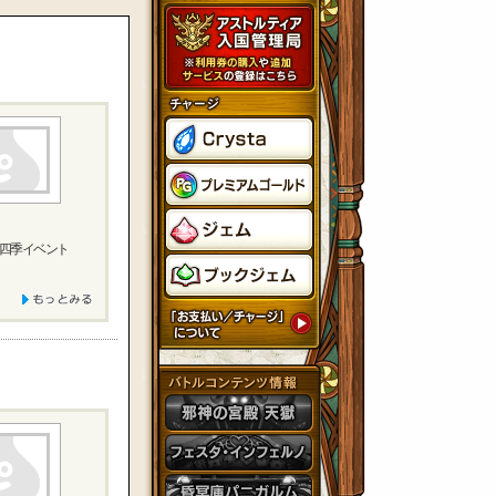
オ四季イベント