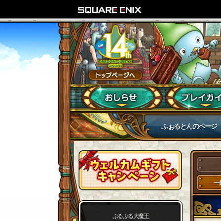
ふぉるとんのページ
一
ぷるぷる大魔王