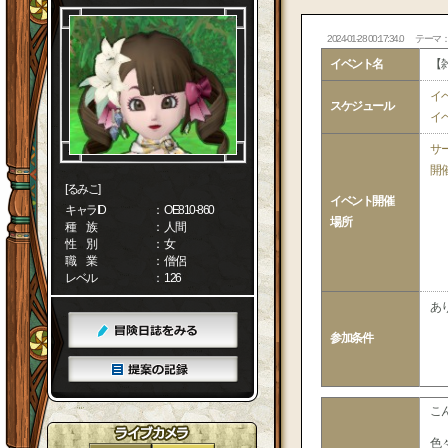
2024-01-28 00:17:34.0
テーマ
イベント名
【雑
イ
スケジュール
イ
サ
開
[るみこ]
イベント開催
キャラID
： OE810-860
場所
種 族
： 人間
性 別
： 女
職 業
： 僧侶
レベル
： 126
あ
参加条件
こ
色