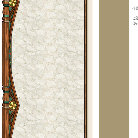
今
ご
(