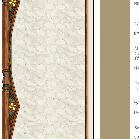
お
こ
私Y
先
で
イ
↑
ア
～
た
載
名
な