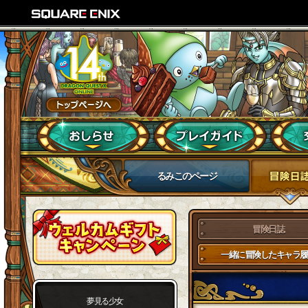
るみこのページ
冒険日誌
一緒に冒険したキャラ履
夢見る少女