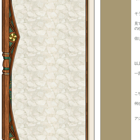
そ
見
の
信
以
一
こ
何
ア