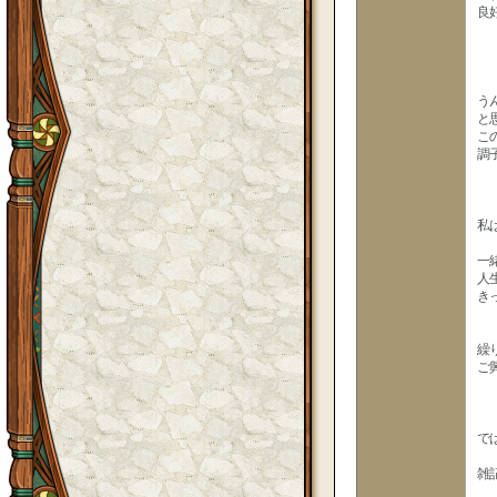
良
う
と
こ
調子
私
一
人
き
繰
ご
で
雑