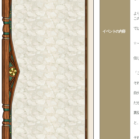
よ
こ
で
イベントの内容
☆
信
「
そ
自
だ
裏
と
そ