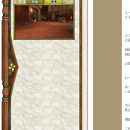
ん
ど
さ
の
隔
雑
お
(
あ
い
大
私
微
こ