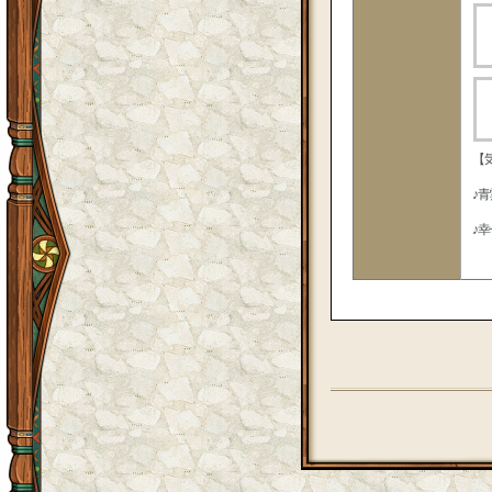
【
♪
♪