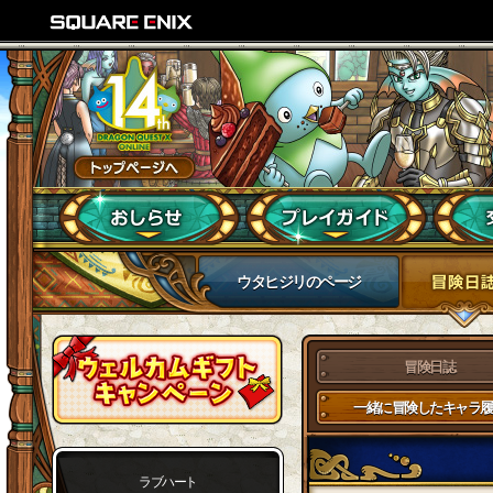
ウタヒジリのページ
冒険日誌
一緒に冒険したキャラ履
ラブハート