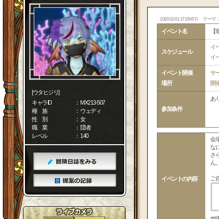
2020-12-01 17:18:47.0
テーマ
イベント名
【
イ
スケジュール
イ
イベント開催
サ
場所
開
[ウタヒジリ]
あ
キャラID
： MX213-507
参加条件
種 族
： ウェディ
性 別
： 女
職 業
： 隠者
レベル
： 140
会
な
さ
ん
ご
イベントの内容