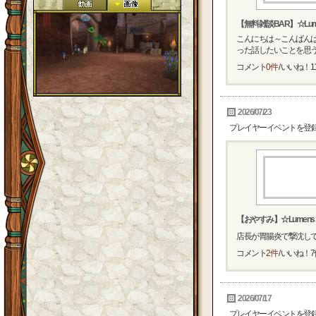
【無料雑談BAR】☆Lumens
こんにちは～こんばんは
った話したいことを思う存
コメント
0件
/ いいね！
1
2026/07/23
プレイヤーイベントを登
【おやすみ】☆Lumens S
店長が胃腸炎で撃沈し
コメント
2件
/ いいね！
7
2026/07/17
プレイヤーイベントを登