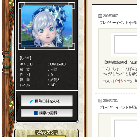
2026/08/07
プレイヤーイベントを登
[しのの]
【無料雑談BAR】☆Lumens
キャラID
： OX416-160
こんにちは～こんばんは
種 族
： 人間
った話したいことを思う存
性 別
： 女
職 業
： 旅芸人
コメント
0件
/ いいね！
1
レベル
： 140
2026/07/31
プレイヤーイベントを登