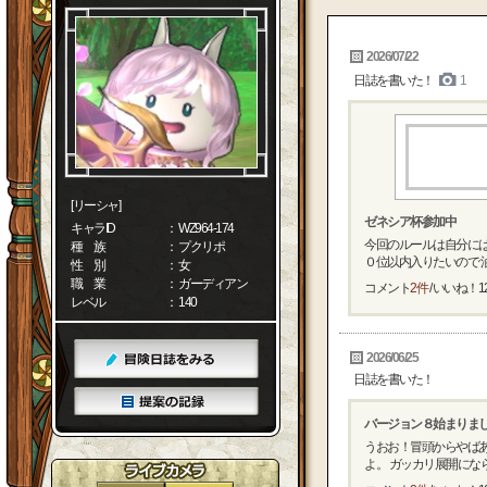
2026/07/22
日誌を書いた！
1
[リーシャ]
ゼネシア杯参加中
キャラID
： WZ964-174
今回のルールは自分にはか
種 族
： プクリポ
０位以内入りたいので 油断
性 別
： 女
職 業
： ガーディアン
コメント
2件
/ いいね！
1
レベル
： 140
2026/06/25
日誌を書いた！
バージョン８始まりま
うおお！冒頭からやばあ
よ。 ガッカリ展開になら