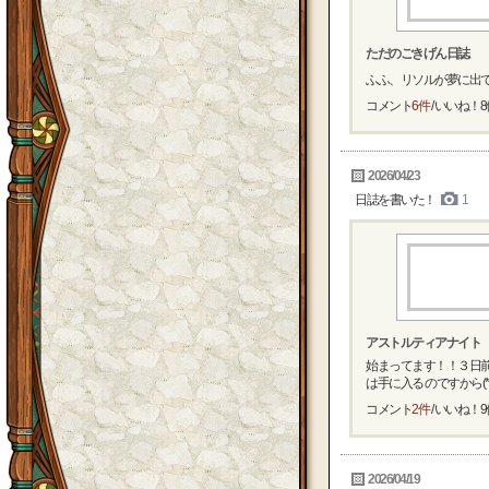
ただのごきげん日誌
ふふ、リソルが夢に出て
コメント
6件
/ いいね！
8
2026/04/23
日誌を書いた！
1
アストルティアナイト
始まってます！！３日前
は手に入る のですから(*´∇｀
コメント
2件
/ いいね！
9
2026/04/19