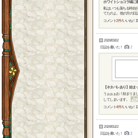
ホワイトショコラ城に
私はいつも落ちる時自分
てたのよ。 他の方の日誌で
コメント
2件
/ いいね！
1
2026/03/02
日誌を書いた！
2
【ネタバレあり】始ま
うぉぉぉお！始まりました
してしまいます。
コメント
4件
/ いいね！
1
2026/01/22
日誌を書いた！
2