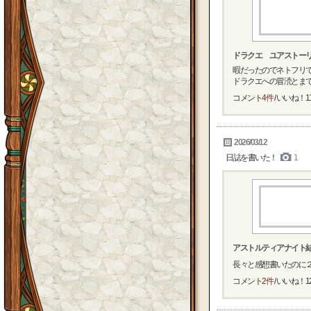
ドラクエ ユアストー
暇だったのでネトフリで
ドラクエへの冒涜とまで言
コメント
4件
/ いいね！
1
2026/03/12
日誌を書いた！
1
アストルティアナイト
長々と感想書いたのに２
コメント
2件
/ いいね！
1