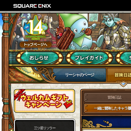
リーシャのページ
冒険日誌
一緒に冒険したキャラ履
三ツ星リソラー