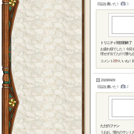
日誌を書いた！
3
トリニティ対抗戦終了
お疲れ様でした！ 今回も
理せず出てたので勝ち点..
コメント
2件
/ いいね！
1
2026/04/09
日誌を書いた！
2
ただのファン
うおお、憧れのサシミさ