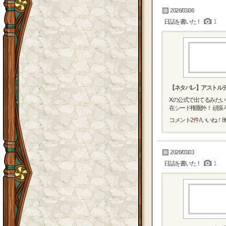
2026/03/06
日誌を書いた！
1
【ネタバレ】アストル
Xの公式で出てるみた
在シード権圏外！ 頑張ろう
コメント
2件
/ いいね！
8
2026/03/03
日誌を書いた！
1