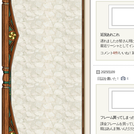
近況あれこれ
遅れましたが皆さん明け
最近リーシャとしてインが
コメント
4件
/ いいね！
1
2025/11/09
日誌を書いた！
4
フレーム買ってしまっ
課金フレームを買ってし
能はあんま無いんだけど 