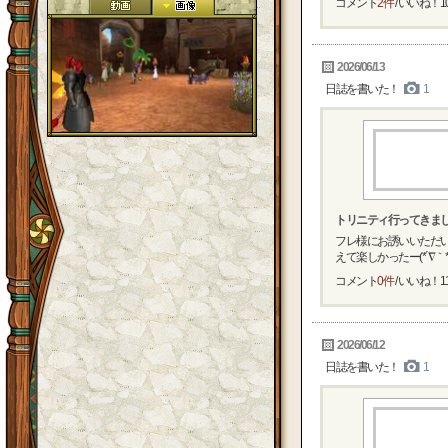
コメント
2件
/ いいね！
1
2026/06/13
日誌を書いた！
1
トリニティ行ってきま
フレ様にお誘いいただい
えて楽しかったー(*´∇｀*) .
コメント
0件
/ いいね！
1
2026/06/12
日誌を書いた！
1