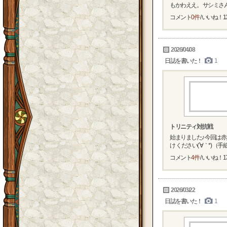
もかわええ。 サシミさんが
コメント
0件
/ いいね！
1
2026/04/08
日誌を書いた！
1
トリニティ対抗戦
始まりました♪ 今回は
け ください(´∀｀*) （手紙.
コメント
4件
/ いいね！
1
2026/03/22
日誌を書いた！
1