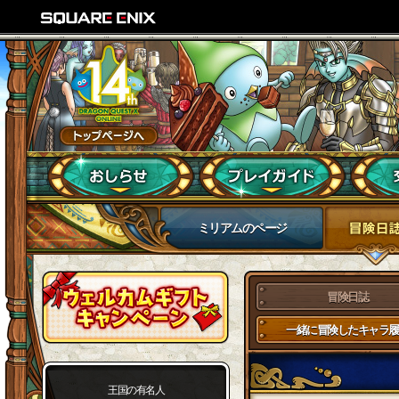
ミリアムのページ
冒険日誌
一緒に冒険したキャラ履
王国の有名人