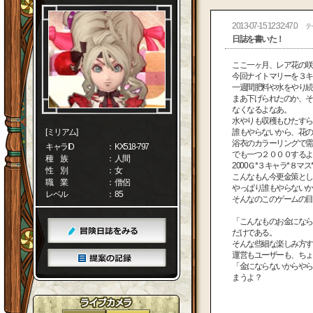
2013-07-15 12:32:47.0
テ
日誌を書いた！
ここ一ヶ月、レア花の咲
今回ナイトマリーを３キ
一週間肥料や水をやり続
まあ下げられたのか、そ
なくなるよなあ。
水やりも収穫もひたすら
[ミリアム]
誰もやらないから、花の
浴衣のカラーリングで需
キャラID
： KX518-797
でも一つ２０００するよ
種 族
： 人間
2000Ｇ*３キャラ*
性 別
： 女
こんなもん今更金策とし
職 業
： 僧侶
やっぱり誰もやらないか
レベル
： 85
そんなのこのゲームの目
「こんなものお金になら
だけである。
そんな些細な楽しみ方す
運営もユーザーも、ちょ
「金にならないからやら
まうよ？