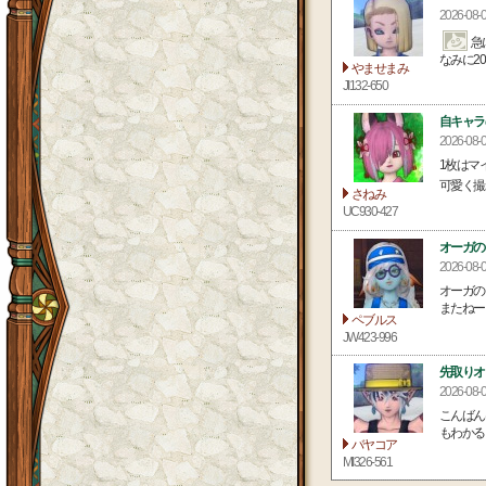
2026-08-
急
なみに20
やませまみ
JI132-650
自キャラ
2026-08
1枚はマ
可愛く撮
さねみ
UC930-427
オーガの
2026-08
オーガの
またねー
ペブルス
JW423-996
先取りオ
2026-08
こんばん
もわかる
バヤコア
MI326-561