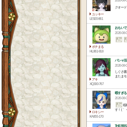
2026-08
クオード
ユッキー
LE920-861
おもいで
2026-08
ポチまる
HL861-918
パシャ活
2026-08
しぐさ書
またまモ
アキ
XQ300-767
暇すぎる
2026-08
暇
す！ (｀・
ロキシー
KA855-170
THE FIRS