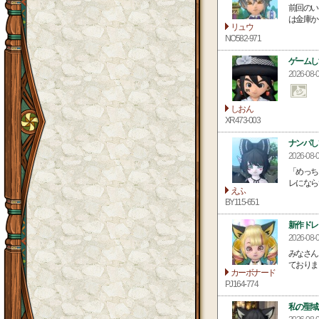
前回のい
は金庫か
リュウ
NO582-971
ゲームし
2026-08
しおん
XR473-003
ナンパし
2026-08-
「めっち
レになら
えふ
BY115-651
新作ドレ
2026-08-
みなさん
ておりました
カーボナード
PJ164-774
私の聖域…