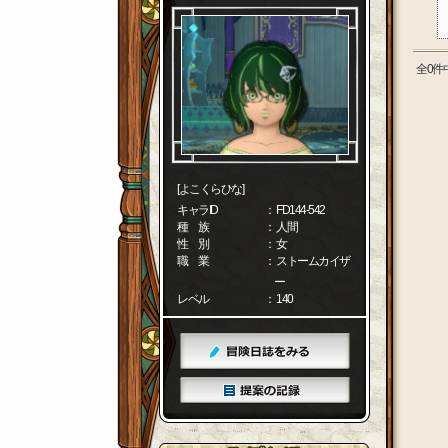
全0件
[よこくらひな]
キャラID
： FD144-542
種 族
： 人間
性 別
： 女
職 業
： ストームカイザ
ー
レベル
： 140