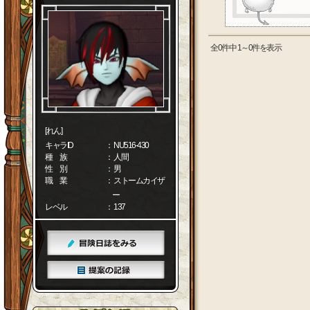
全0件中 1～0件を表示
[れん]
キャラID
： NU516-430
種 族
： 人間
性 別
： 男
職 業
： ストームカイザ
ー
レベル
： 137