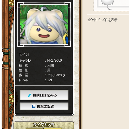
全0件中 1～0件を表示
[カイン]
キャラID
： PR173-650
種 族
： 人間
性 別
： 男
職 業
： バトルマスター
レベル
： 121