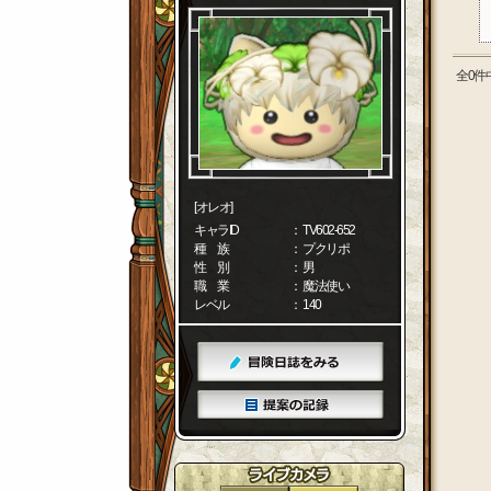
全0件
[オレオ]
キャラID
： TV602-652
種 族
： プクリポ
性 別
： 男
職 業
： 魔法使い
レベル
： 140