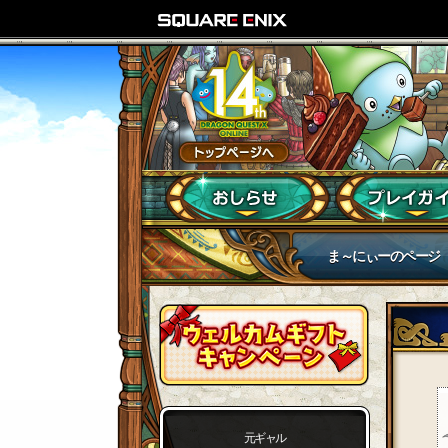
ま～にぃーのページ
元ギャル