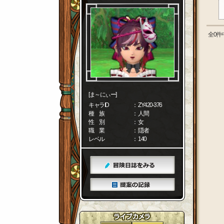
全0件
[ま～にぃー]
キャラID
： ZY420-376
種 族
： 人間
性 別
： 女
職 業
： 隠者
レベル
： 140