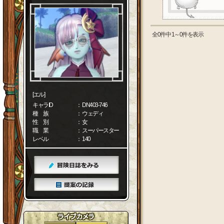
全0件中 1～0件を表示
[エル]
キャラID
： DN403-746
種 族
： ウェディ
性 別
： 女
職 業
： スーパースター
レベル
： 140