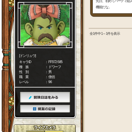
先日、初めてパーティ組ん
機能だな...
全1件中 1～1件を表示
[ドンリュウ]
キャラID
： FP372-585
種 族
： ドワーフ
性 別
： 男
職 業
： 僧侶
レベル
： 96