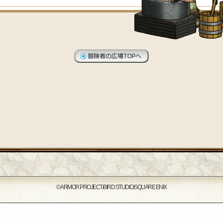
© ARMOR PROJECT/BIRD STUDIO/SQUARE ENIX