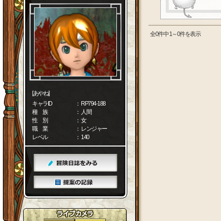
全0件中 1～0件を表示
[あやね]
キャラID
： RP794-188
種 族
： 人間
性 別
： 女
職 業
： レンジャー
レベル
： 140