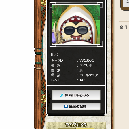
こ
全1件
[ヒポ]
キャラID
： VW182-003
種 族
： プクリポ
性 別
： 男
職 業
： バトルマスター
レベル
： 140