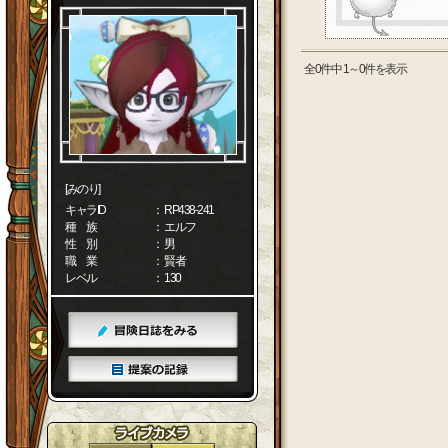
全0件中 1～0件を表示
[みのり]
キャラID
： RP438-241
種 族
： エルフ
性 別
： 男
職 業
： 賢者
レベル
： 130