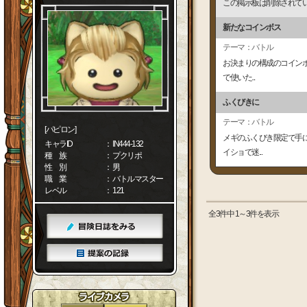
この掲示板は削除されて
新たなコインボス
テーマ：バトル
お決まりの構成のコインボ
で使いた...
ふくびきに
テーマ：バトル
[パピロン]
メギのふくびき限定で手に
キャラID
： IN444-132
イショで迷...
種 族
： プクリポ
性 別
： 男
職 業
： バトルマスター
レベル
： 121
全3件中 1～3件を表示