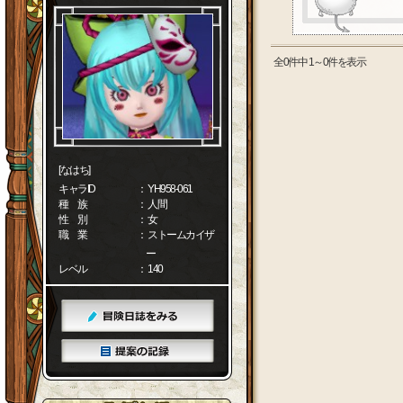
全0件中 1～0件を表示
[なはち]
キャラID
： YH958-061
種 族
： 人間
性 別
： 女
職 業
： ストームカイザ
ー
レベル
： 140