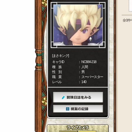
全0件
[まさキング]
キャラID
： NC884-218
種 族
： 人間
性 別
： 男
職 業
： スーパースター
レベル
： 140