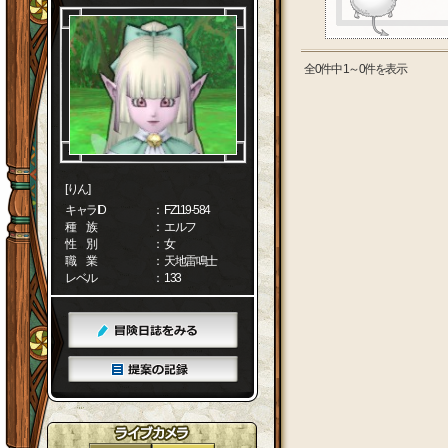
全0件中 1～0件を表示
[りん]
キャラID
： FZ119-584
種 族
： エルフ
性 別
： 女
職 業
： 天地雷鳴士
レベル
： 133