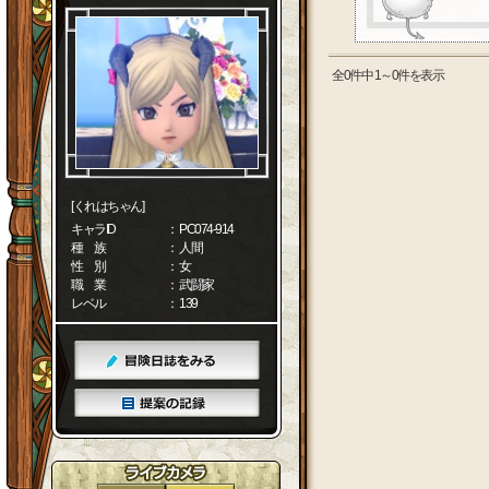
全0件中 1～0件を表示
[くれはちゃん]
キャラID
： PC074-914
種 族
： 人間
性 別
： 女
職 業
： 武闘家
レベル
： 139