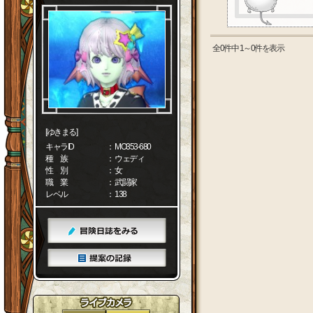
全0件中 1～0件を表示
[ゆきまる]
キャラID
： MO353-680
種 族
： ウェディ
性 別
： 女
職 業
： 武闘家
レベル
： 138