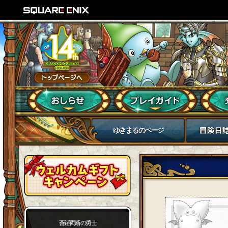
ゆきまるのページ
蒼鎧両断の勇士