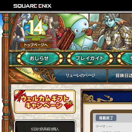
リューレのページ
テーマ：-----
伝説の防具鍛冶職人