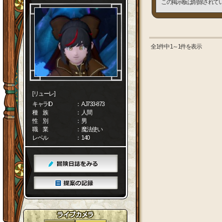
この掲示板は削除されて
全1件中 1～1件を表示
[リューレ]
キャラID
： AJ733-873
種 族
： 人間
性 別
： 男
職 業
： 魔法使い
レベル
： 140