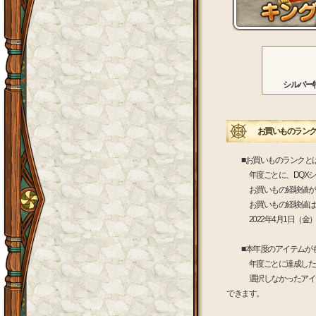
シルバー
お買いものランク
■お買いものランクと
年度ごとに、DQXショ
お買いもの経験値が一定
お買いもの経験値は、D
2022年4月1日（金）か
■本年度のアイテムがも
年度ごとに達成したラン
選択しなかったアイテム
できます。