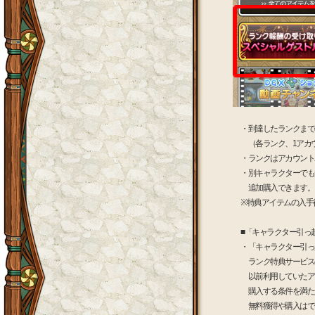
・到達したランクまでの特
（各ランク、1アカウ
・ランクはアカウント単
・別キャラクターでも受
追加購入できます。
※特典アイテムの入手後
■「キャラクター引っ越
・「キャラクター引っ越
ランク特典サービスの
以前利用していたアカウ
購入する条件を満たして
無料獲得や購入はで