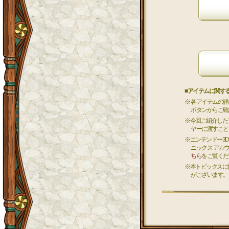
■アイテムに関す
※ 各アイテムの
ボタンからご確
※今回ご紹介した
ヤーに渡すこと
※ニンテンドー3
ニックス アカ
ちら
をご覧くだ
※本トピックスに
がございます。