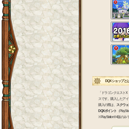
DQX ショップと
「ドラゴンクエストX
スです。購入したアイ
購入の際は、
スクウェア
DQXポイント
（Play
※PlayStation