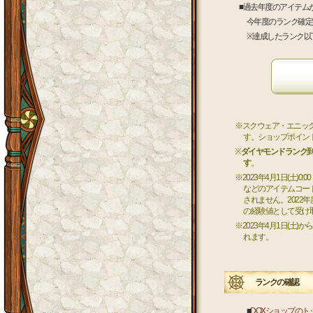
■過去年度のアイテム
今年度のランク確定後、
※達成したランク以下
※スクウェア・エニック
す。ショップポイン
※
ダイヤモンドランク
す
。
※2023年4月1日(土)0
などのアイテムコー
されません。2022
の経験値として受け
※2023年4月1日(
れます。
ランクの確認
■
DQXショップのト