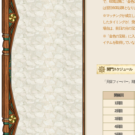
で、6:00以降に「
は翌日6:00以降となり
※マッチングが成立し
したタイミングが、受け
場合は、前日の分の宝
※「金色の宝箱」に入
イテムを取得していな
開門スケジュール
「天獄フィーバー」期
開催回
1回目
2回目
3回目
4回目
5回目