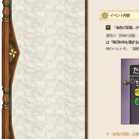
イベント内容
「金色の宝箱」が
通常の「邪神の宮殿・
は「毎日6:00を過ぎ
神のベルト+5」「覚
※「金色の宝箱」は毎