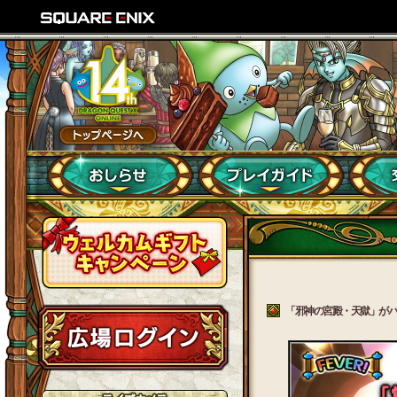
「邪神の宮殿・天獄」がパワ