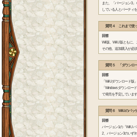
また、「バージョン3」
している人とパーティを
質問 ４ これまで使っ
回答
Wii 版、Wii U 
その他、追加購入が必
質問 ５ 「ダウンロ
回答
「Wii Uダウンロード版」
「Windows ダウンロ
で発売を予定していま
質問 ６ Wii Uの
回答
バージョン1の「Wii
2、バージョン3のいず