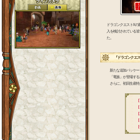
ドラゴンクエストXの
入を検討されている皆
た。
『ドラゴンクエスト
新たな追加パッケー
「竜族」が登場する
さらに、初回生産特
［
［
［
［
［