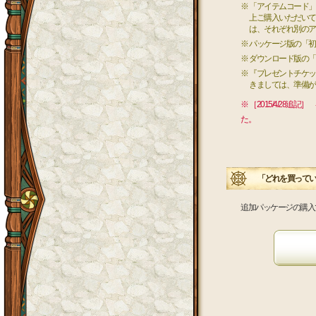
※ 「アイテムコード
上ご購入いただいても
は、それぞれ別のア
※ パッケージ版の「
※ ダウンロード版の「初
※ 『プレゼントチケ
きましては、準備が
※ ［2015/4/2
た。
「どれを買ってい
追加パッケージの購入