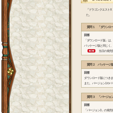
『ドラゴンクエストX
た。
質問 １ 「ダウンロ
回答
「ダウンロード版」は、Wi
パッケージ版と同じく、2
当日の発売開始時
質問 ２ パッケージ版
回答
ダウンロード版につき
また、バージョン1やバ
質問 ３ 「バージョン
回答
「バージョン3」の発売