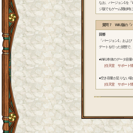
なお、バージョン1を「W
ジ版でもゲーム開始時
質問 ７ Wii U版
回答
「バージョン1」および「
デートを行った状態で
●Wii U本体のデータ
［任天堂 サポート情
●空き容量が足りない場
［任天堂 サポート情