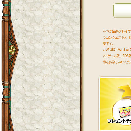
※ 本製品をプレイ
ラゴンクエストX 
要です。
※ Wii U版、Wi
※ dゲーム版、3
素をお楽しみいただ