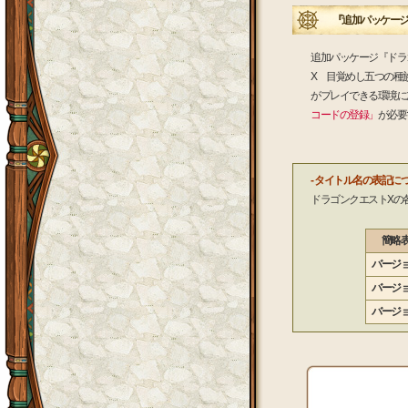
『追加パッケージ
追加パッケージ『ドラ
X 目覚めし五つの種
がプレイできる環境に
コードの登録」
が必要
- タイトル名の表記につ
ドラゴンクエストXの
簡略
バージ
バージ
バージ