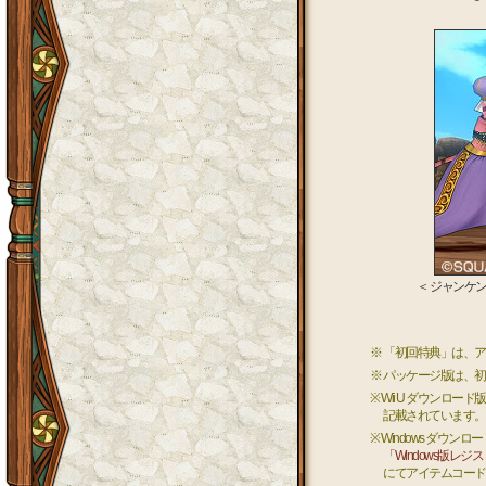
＜ ジャンケ
※ 「初回特典」は、
※ パッケージ版は、
※ Wii U ダウンロ
記載されています。
※ Windows ダ
「Windows版レ
にてアイテムコード