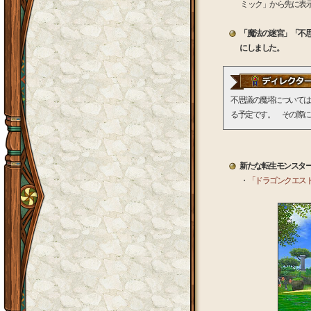
ミック」から先に表
「魔法の迷宮」「不思
にしました。
不思議の魔塔については
る予定です。 その際に
新たな転生モンスタ
・
「ドラゴンクエスト