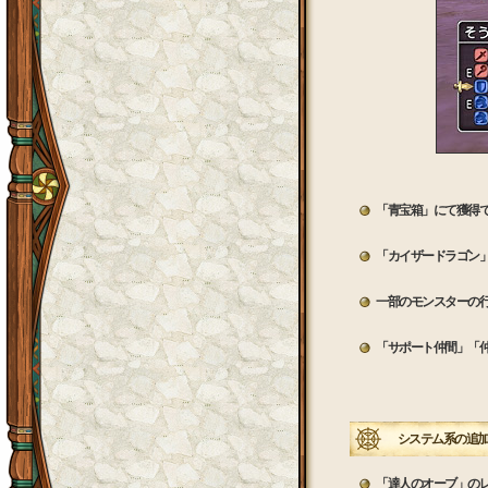
「青宝箱」にて獲得
「カイザードラゴン
一部のモンスターの
「サポート仲間」「仲
システム系の追加
「達人のオーブ」のレベ