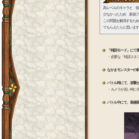
高レベルのキャラと 低
少なかったため 新規プ
この問題を解消するため
でもらえたらと思います
「特訓モード」にて獲得
・必要な「特訓スタンプ
なかまモンスターの転生
バトル時にて、攻撃
・カメラが近い時に
バトル中にて、装備