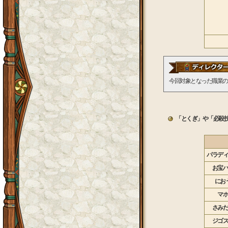
今回対象となった職業の
「とくぎ」や「必殺
パラディ
お宝ハ
にお
マホ
さみだ
ジゴス