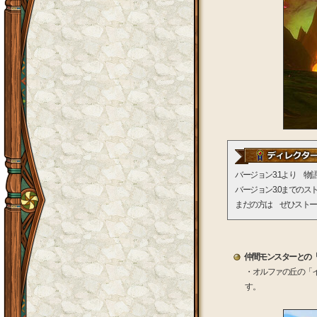
バージョン3.1より 
バージョン3.0までの
まだの方は ぜひストー
仲間モンスターとの
・オルファの丘の「
す。