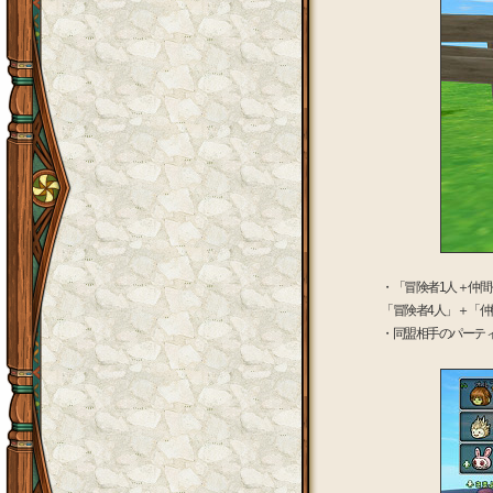
・「冒険者1人＋仲間
「冒険者4人」＋「仲
・同盟相手のパーテ