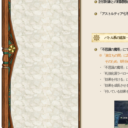
討伐対象との戦闘開
「アストルティア七
バトル系の追加・
「不思議の魔塔」に
※ 「旅立ちの間」に2
そのため、8月分の
・「不思議の魔塔」
・「札強化屋ラベロ
・「効果を付ける」
・「効果を成長させ
・「付いている効果