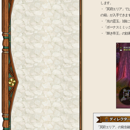
します。
・「冥府エリア」で
の箱」が入手できま
・「光の霊玉」1個に
・「ボーナスミミッ
・「輝き帝王」の効
「冥府エリア」の発生確