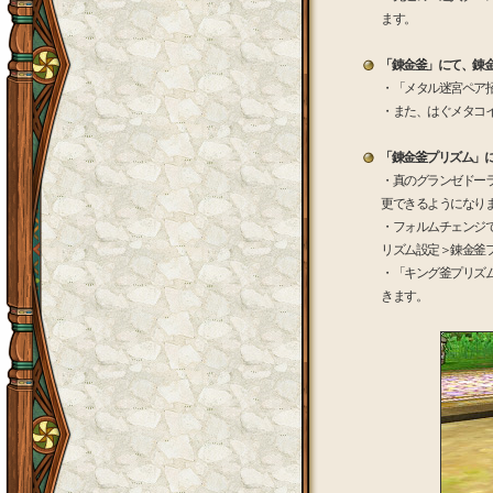
ます。
「錬金釜」にて、錬
・「メタル迷宮ペア
・また、はぐメタコ
「錬金釜プリズム」
・真のグランゼドー
更できるようになり
・フォルムチェンジ
リズム設定＞錬金釜フ
・「キング釜プリズ
きます。