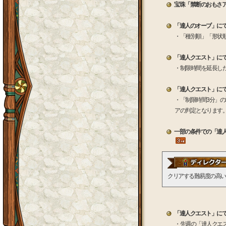
宝珠「禁断のおもさ
「達人のオーブ」に
・「種別順」「形状
「達人クエスト」に
・制限時間を延長し
「達人クエスト」に
・「制限時間3分」の場
アの判定となります
一部の条件での「達
クリアする難易度の高い
「達人クエスト」に
・先週の「達人クエ