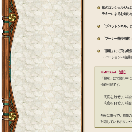
旅のコンシェルジュ
ラキーによるお知ら
「プペラトンネル」
「ブーナー熱帯雨林
「飛竜」にて飛ぶ最
・バージョン2.4[
※2015/8/24 追記
「飛竜」にて飛行中に
操作可能です。
高度を上げたい場合 
高度を下げたい場合 
飛竜に乗っている間の
対応しているボタンや