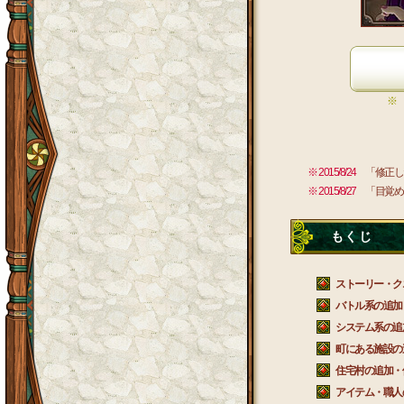
※
※ 2015/8/24
「修正し
※ 2015/8/27
「目覚め
もくじ
ストーリー・ク
バトル系の追加
システム系の追
町にある施設の
住宅村の追加・
アイテム・職人