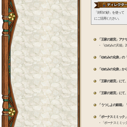
「封印の砂」を使って 
にご活用ください。
「王家の迷宮」アナ
・「ゆめみの天箱」
「ゆめみの化身」の「お
「ゆめみの化身」か
「王家の迷宮」にて
「王家の迷宮」にて
「うつしよの銀箱」
「ボーナスミミック
・「ボーナスミミッ