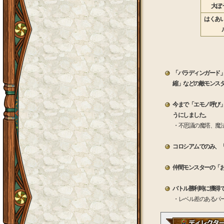
大ぼ
はくあい
「パラディンガード
縮」などの敵モンス
今まで「エモノ呼び
うにしました。
・不思議の魔塔、魔
コロシアムでのみ、
仲間モンスターの「
バトル勝利時に獲得
・レベル差のあるパ