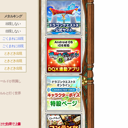
メタルキング
出現しない
出現しない
ごくまれに出現
ごくまれに出現
ときどき出現
ときどき出現
ときどき出現
ィールドが所属し
ルルと行く世界
けた効果で上書