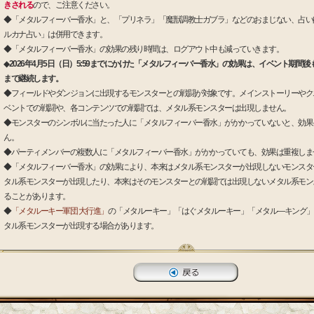
きされる
ので、ご注意ください。
◆「メタルフィーバー香水」と、「プリネラ」「魔獣調教士ガブラ」などのおまじない、占い
ルカナ占い」は併用できます。
◆「メタルフィーバー香水」の効果の残り時間は、ログアウト中も減っていきます。
◆
2026年4月5日（日）5:59までにかけた「メタルフィーバー香水」の効果は、イベント期間
まで継続します。
◆フィールドやダンジョンに出現するモンスターとの戦闘が対象です。メインストーリーやク
ベントでの戦闘や、各コンテンツでの戦闘では、メタル系モンスターは出現しません。
◆モンスターのシンボルに当たった人に「メタルフィーバー香水」がかかっていないと、効果
ん。
◆パーティメンバーの複数人に「メタルフィーバー香水」がかかっていても、効果は重複しま
◆「メタルフィーバー香水」の効果により、本来はメタル系モンスターが出現しないモンスタ
タル系モンスターが出現したり、本来はそのモンスターとの戦闘では出現しないメタル系モン
ることがあります。
◆
「メタルーキー軍団 大行進」
の「メタルーキー」「はぐメタルーキー」「メタル―キング」
タル系モンスターが出現する場合があります。