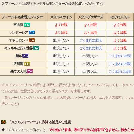
各フィールドに出現するメタル系モンスターの出現率は以下の通りです。
フィールド名/出現モンスター
メタルスライム
メタルブラザーズ
はぐれメタル
五大陸
よく出現
よく出現
よく出現
レンダーシア
よく出現
よく出現
よく出現
ナドラガンド
出現しない
ごくまれに出現
よく出現
キュルルと行く世界
出現しない
ごくまれに出現
よく出現
魔界
出現しない
出現しない
ごくまれに出現
天星郷
出現しない
出現しない
ごくまれに出現
果ての大地
出現しない
出現しない
ごくまれに出現
※ メインストーリーの進行により新たに行けるようになったフィールドであっても、そのフ
ている大陸・世界に合わせてメタル系モンスターが出現します。
（例：バージョン7の「バカン山道」→五大陸扱い、バージョン6の「エルトナの混沌」→キュ
扱い など）
「メタルフィーバー」に関する補足やご注意
◆「メタルフィーバー香水」と、
その他の「香水」系のアイテムは併用できません。後からか