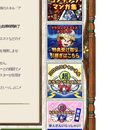
師のスキル「ア
後も効果時間終了
エストなどのイ
を発揮しませ
せん。
ーとの戦闘でメ
スターが出現す
といっしょにメ