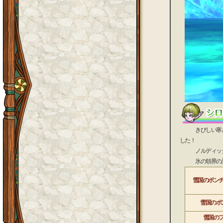
きびしい寒さの
した！
ノルディック柄
氷の領界の悪天
雪国のポン
雪国のポ
雪国の