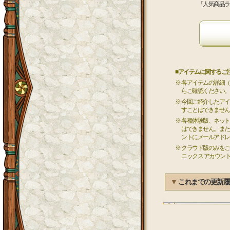
「人気商品ラ
■アイテムに関するご
※ 各アイテムの詳細
らご確認ください。
※ 今回ご紹介したア
すことはできません
※ 各種体験版、ネッ
はできません。また
ントにメールアドレ
※ クラウド版のみを
ニックス アカウン
▼
これまでの更新履