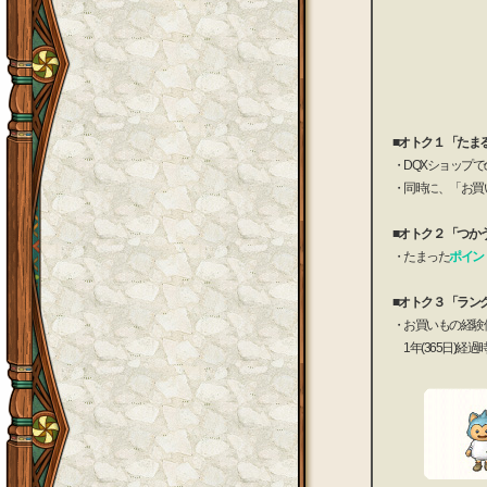
■オトク１ 「たま
・DQXショップで
・同時に、「お買
■オトク２ 「つか
・たまった
ポイン
■オトク３ 「ラン
・お買いもの経験
1年(365日)