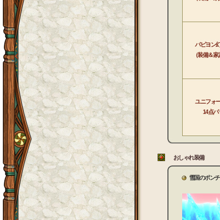
パピヨン
（装備＆家
ユニフォ
14点パ
おしゃれ装備
雪国のポンチ