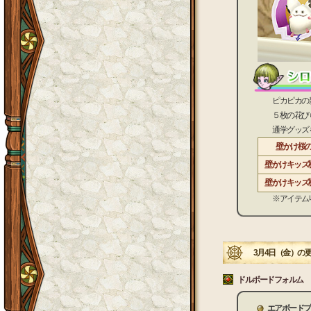
ピカピカの新入
５枚の花びらが
通学グッズをま
壁かけ桜
壁かけキッズ
壁かけキッズ
※アイテム収容
3月4日（金）の
ドルボードフォルム
エアボードプ