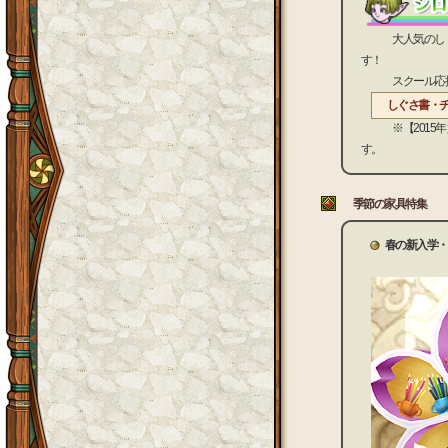
大人気のしぐさ書
す！
スクール応援団
しぐさ書・
※【2015年 
す。
季節の家具特集
春の新入学・