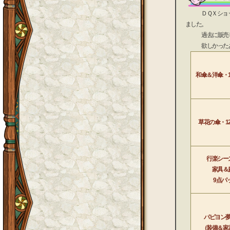
ＤＱＸショップ
ました。
過去に販売した
欲しかったあの
和傘＆洋傘・
草花の傘・1
行楽シー
家具＆
9点パ
パピヨン
（装備＆家