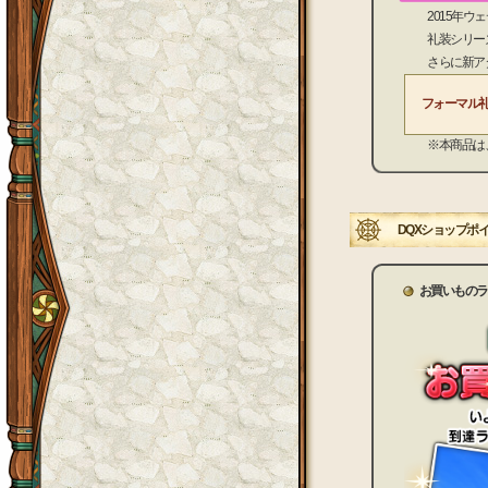
2015年ウェデ
礼装シリーズ第
さらに新アタマ
フォーマル
※本商品は、装
DQXショップポ
お買いものラ