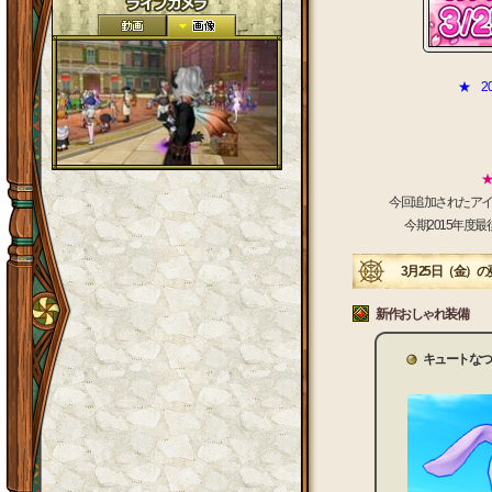
★ 20
★
★
今回追加されたア
今期2015年度
3月25日（金）の
新作おしゃれ装備
キュートなつ