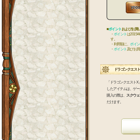
■
ポイント
およびお買
・
ポイント
は201
す。
・利用額に、
ポイン
・
ポイント
及びお買
ドラゴンクエストX
「ドラゴンクエストX
したアイテムは、ゲー
購入の際は、
スクウェア
だけます。