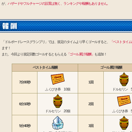
が、
ハザードやフルチャージの設置は無く、ランキングや報酬もありません。
「ドルボードレースグランプリ」では、規定のタイムより早くゴールすると、
「ベストタイム
ます！
また、今回より規定回数ゴールするともらえる
「ゴール累計報酬」
も追加！
ベストタイム報酬
ゴール累計報酬
7分00秒
1回
ふくびき券 10個
ドルセリン 
6分10秒
2回
ドルセリン 20個
ふくびき券 
5分40秒
3回