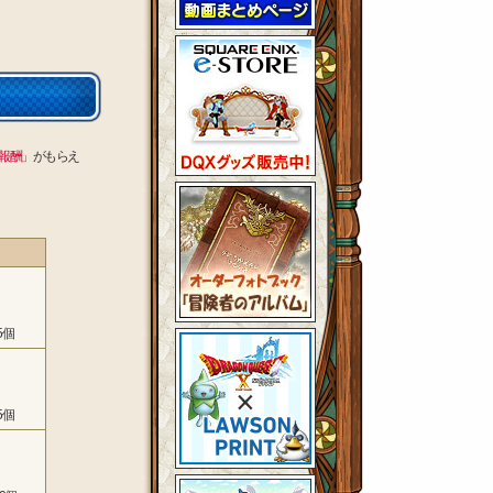
報酬」
がもらえ
5個
5個