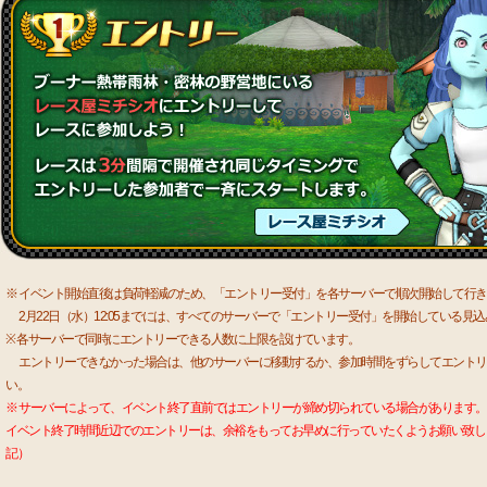
※ イベント開始直後は負荷軽減のため、「エントリー受付」を各サーバーで順次開始して行
2月22日（水）12:05までには、すべてのサーバーで「エントリー受付」を開始している見
※ 各サーバーで同時にエントリーできる人数に上限を設けています。
エントリーできなかった場合は、他のサーバーに移動するか、参加時間をずらしてエントリ
い。
※ サーバーによって、イベント終了直前ではエントリーが締め切られている場合があります。
イベント終了時間近辺でのエントリーは、余裕をもってお早めに行っていたくようお願い致します。（
記）