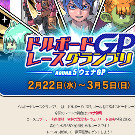
「ドルボードレースグランプリ」は、ドルボードに乗りゴールを目指すスピードレー
今回のレースの舞台は
ウェナ諸島！
コースは
ブーナー熱帯雨林・密林の野営地～ヴェリナード領南
を駆け巡る、
森から水辺の変化が楽しめるコースです！
レースに参加して、豪華報酬をゲットしよう！