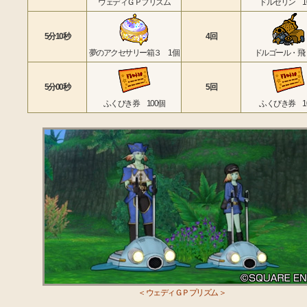
ウェディＧＰプリズム
ドルセリン 1
5分10秒
4回
夢のアクセサリー箱３ 1個
ドルゴール・飛
5分00秒
5回
ふくびき券 100個
ふくびき券 1
＜ ウェディＧＰプリズム ＞