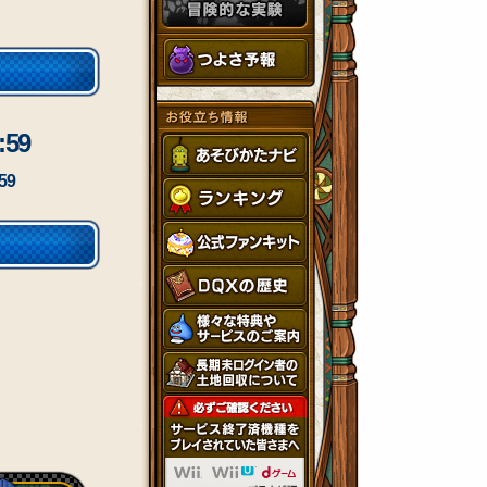
59
59