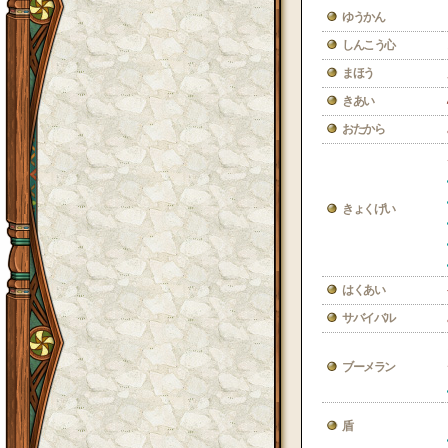
ゆうかん
しんこう心
まほう
きあい
おたから
きょくげい
はくあい
サバイバル
ブーメラン
盾