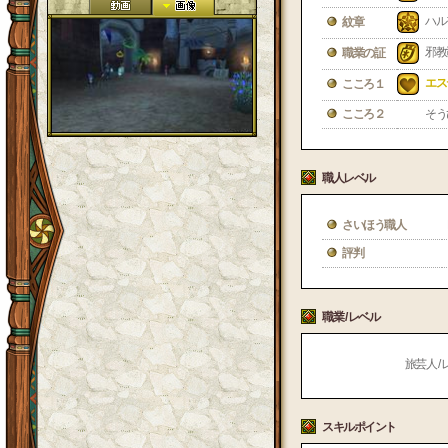
ハル
紋章
邪教
職業の証
エス
こころ１
こころ２
そう
職人レベル
さいほう職人
評判
職業 / レベル
旅芸人 / 
スキルポイント