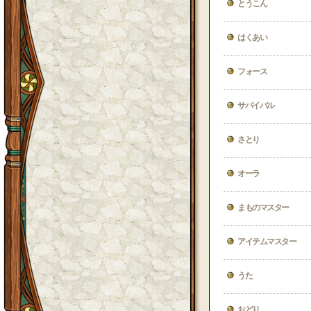
とうこん
はくあい
フォース
サバイバル
さとり
オーラ
まものマスター
アイテムマスター
うた
おどり