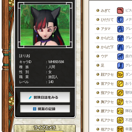
ピス
みぎて
メテ
ひだりて
グレ
アタマ
グレ
からだ上
グレ
からだ下
[まりあ]
皮の
ウデ
キャラID
： WH993-584
グレ
足
種 族
： 人間
性 別
： 女
ダン
顔アクセ
職 業
： 旅芸人
レベル
： 140
おう
首アクセ
聖印
指アクセ
セト
胸アクセ
輝石
腰アクセ
不思
札アクセ
幸運
他アクセ