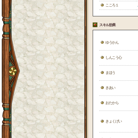
こころ１
スキル効果
ゆうかん
しんこう心
まほう
きあい
おたから
きょくげい