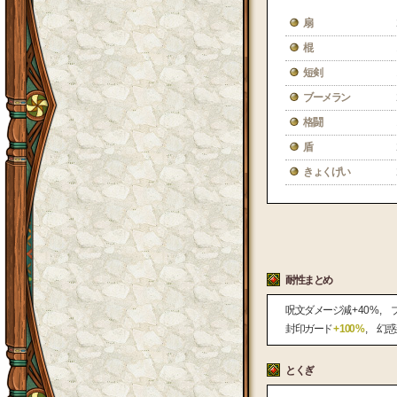
扇
棍
短剣
ブーメラン
格闘
盾
きょくげい
耐性まとめ
呪文ダメージ減
+ 40 %
封印ガード
+ 100 %
幻惑
とくぎ