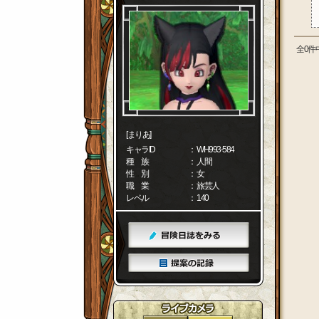
全0件
[まりあ]
キャラID
： WH993-584
種 族
： 人間
性 別
： 女
職 業
： 旅芸人
レベル
： 140