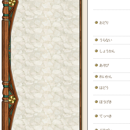
おどり
うらない
しょうかん
あそび
れいかん
はどう
ほうげき
てっぺき