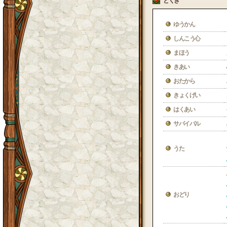
とくぎ
ゆうかん
しんこう心
まほう
きあい
おたから
きょくげい
はくあい
サバイバル
うた
おどり