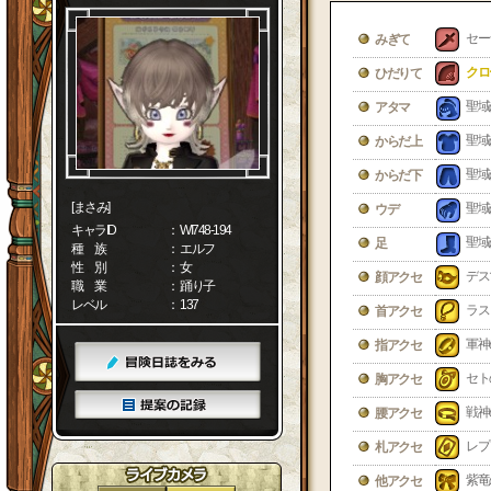
セー
みぎて
クロ
ひだりて
聖域
アタマ
聖域
からだ上
聖域
からだ下
[まさみ]
聖域
ウデ
キャラID
： WI748-194
聖域
足
種 族
： エルフ
性 別
： 女
デス
顔アクセ
職 業
： 踊り子
レベル
： 137
ラス
首アクセ
軍神
指アクセ
セト
胸アクセ
戦神
腰アクセ
レプ
札アクセ
紫竜
他アクセ