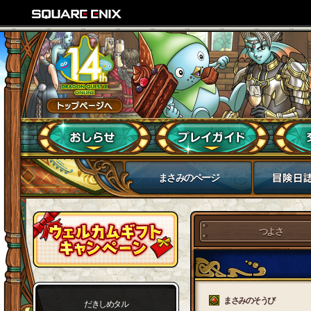
まさみのページ
つよさ
まさみのそうび
だきしめタル