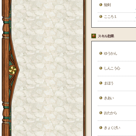
短剣
こころ１
スキル効果
ゆうかん
しんこう心
まほう
きあい
おたから
きょくげい