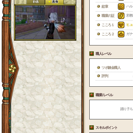
ハル
紋章
邪教
職業の証
ヒュ
こころ１
ガナ
こころ２
職人レベル
ツボ錬金職人
評判
職業 / レベル
踊り子 / 
スキルポイント