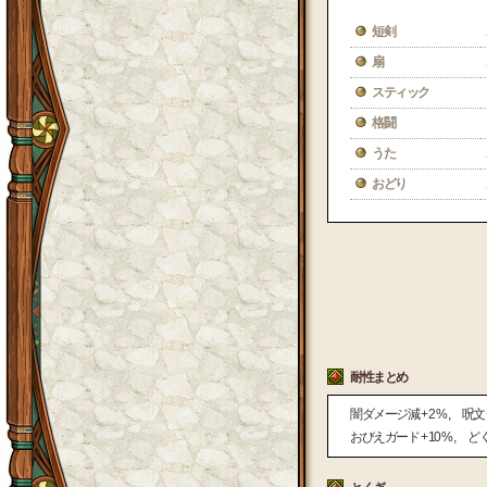
短剣
扇
スティック
格闘
うた
おどり
耐性まとめ
闇ダメージ減
+ 2 %
呪文
おびえガード
+ 10 %
ど