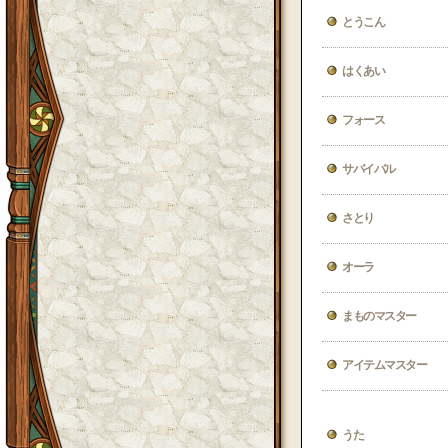
とうこん
はくあい
フォース
サバイバル
さとり
オーラ
まものマスター
アイテムマスター
うた