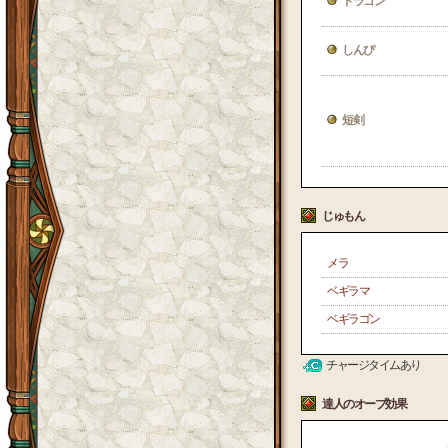
ドラゴン
しんぴ
短剣
じゅもん
メラ
ベギラマ
ベギラゴン
チャージタイムあり
達人のオーブ効果