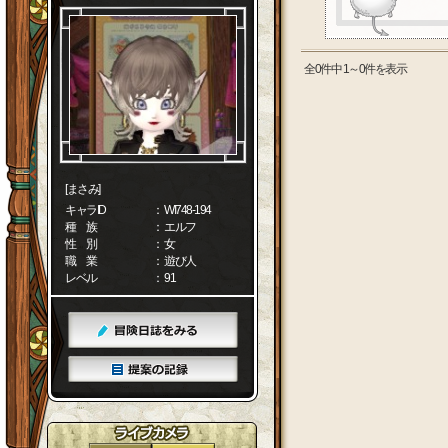
全0件中 1～0件を表示
[まさみ]
キャラID
： WI748-194
種 族
： エルフ
性 別
： 女
職 業
： 遊び人
レベル
： 91