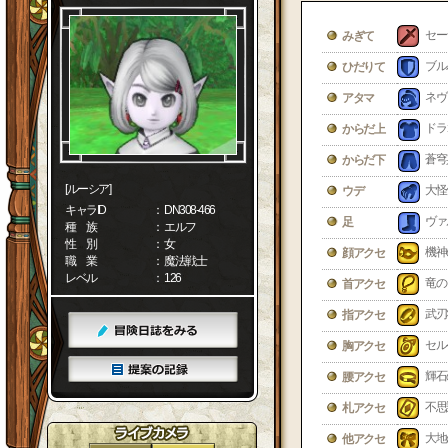
セー
みぎて
ブル
ひだりて
ネヴ
アタマ
ドラ
からだ上
蒼穹
からだ下
[ルーシア]
大怪
ウデ
キャラID
： DN308-466
ヴァ
足
種 族
： エルフ
性 別
： 女
機神
顔アクセ
職 業
： 魔法戦士
レベル
： 126
竜の
首アクセ
武刃
指アクセ
セル
胸アクセ
輝石
腰アクセ
不思
札アクセ
大地
他アクセ