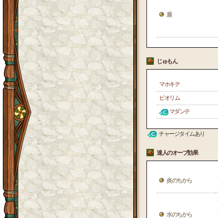
盾
じゅもん
マホキテ
ピオリム
マダンテ
チャージタイムあり
達人のオーブ効果
炎のちから
水のちから