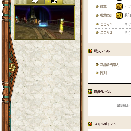
アガ
紋章
夢幻
職業の証
こころ１
そう
こころ２
そう
職人レベル
武器鍛冶職人
評判
職業 / レベル
魔法戦士 / 
スキルポイント