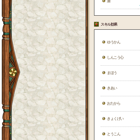
盾
スキル効果
ゆうかん
しんこう心
まほう
きあい
おたから
きょくげい
とうこん