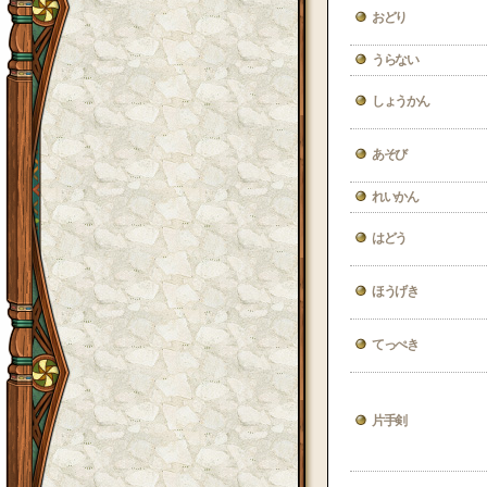
おどり
うらない
しょうかん
あそび
れいかん
はどう
ほうげき
てっぺき
片手剣