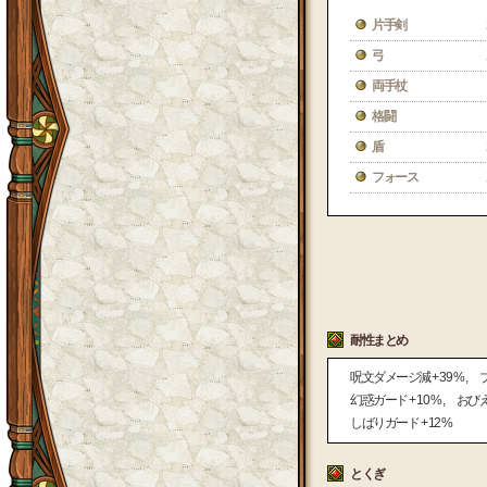
片手剣
弓
両手杖
格闘
盾
フォース
耐性まとめ
呪文ダメージ減
+ 39 %
幻惑ガード
+ 10 %
おび
しばりガード
+ 12 %
とくぎ