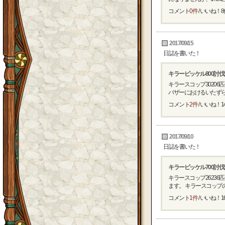
コメント
0件
/ いいね！
8
2017/09/15
日誌を書いた！
キラーピッケル800討
キラースコップ3020
バザーにおけるいたずらも
コメント
2件
/ いいね！
1
2017/09/10
日誌を書いた！
キラーピッケル700討
キラースコップ2623
ます。 キラースコップの
コメント
1件
/ いいね！
1