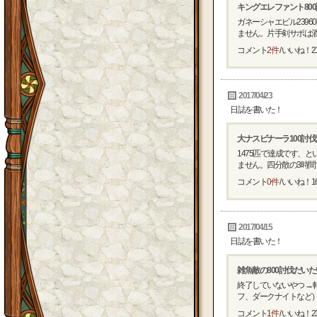
キングエレファント80
ガネーシャエビル239
ません。片手剣サポは酒場
コメント
2件
/ いいね！
2
2017/04/23
日誌を書いた！
大ナスビナーラ100討
1475匹で達成です、
ません。四分散の3時間で4
コメント
0件
/ いいね！
1
2017/04/15
日誌を書いた！
雑魚敵の800討伐だい
終了していないやつ →
フ、ダークナイトなど） 
コメント
1件
/ いいね！
2