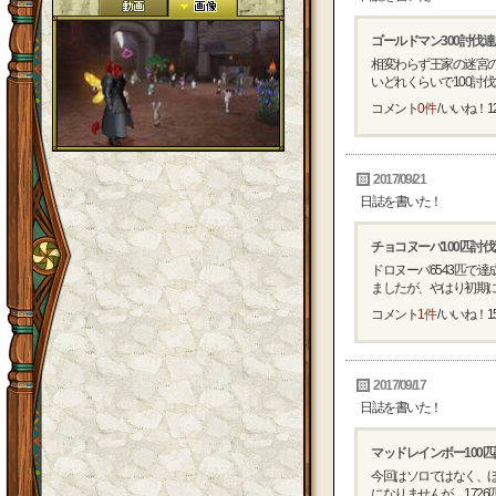
ゴールドマン300討伐
相変わらず王家の迷宮の
いどれくらいで100討伐で
コメント
0件
/ いいね！
1
2017/09/21
日誌を書いた！
チョコヌーバ100匹討
ドロヌーバ6543匹で
ましたが、やはり初期にレ
コメント
1件
/ いいね！
1
2017/09/17
日誌を書いた！
マッドレインボー100
今回はソロではなく、
になりませんが、1726匹