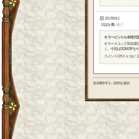
2017/02/12
日誌を書いた！
キラーピッケル400討
キラースコップ1521
く。今回はDQMJ3Pをや
コメント
1件
/ いいね！
1
全149件中 1～15件を表示