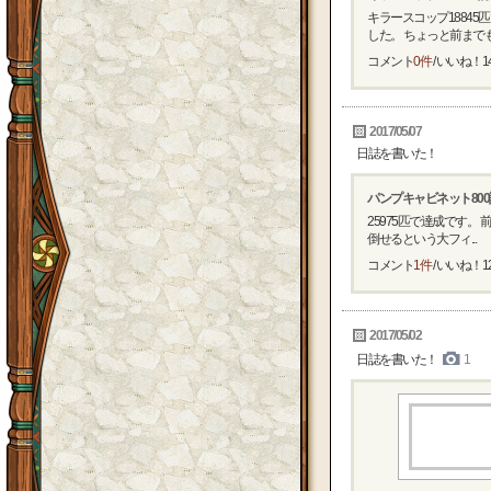
キラースコップ1884
した。 ちょっと前までも
コメント
0件
/ いいね！
1
2017/05/07
日誌を書いた！
パンプキャビネット80
25975匹で達成です。 
倒せるという大フィ...
コメント
1件
/ いいね！
1
2017/05/02
日誌を書いた！
1