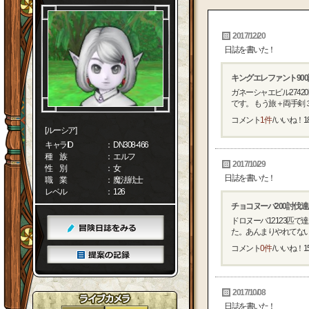
2017/12/20
日誌を書いた！
キングエレファント90
ガネーシャエビル274
です。 もう旅＋両手剣３な
コメント
1件
/ いいね！
1
[ルーシア]
キャラID
： DN308-466
種 族
： エルフ
2017/10/29
性 別
： 女
日誌を書いた！
職 業
： 魔法戦士
レベル
： 126
チョコヌーバ200討伐
ドロヌーバ12123匹
た。あんまりやれてないの
コメント
0件
/ いいね！
1
2017/10/08
日誌を書いた！