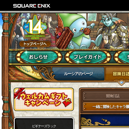
ルーシアのページ
冒険日誌
一緒に冒険したキャラ履
ビギナーズラック