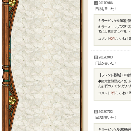
2017/09/06
日誌を書いた！
キラーピッケル600討
キラースコップ2276
者による影響は不明。バザ
コメント
0件
/ いいね！
1
2017/09/03
日誌を書いた！
【フレンド募集】800
◆紹介文 戦歴のメダル
ん 討伐ガチでやりたい方
コメント
1件
/ いいね！
1
2017/07/22
日誌を書いた！
キラーピッケル500匹