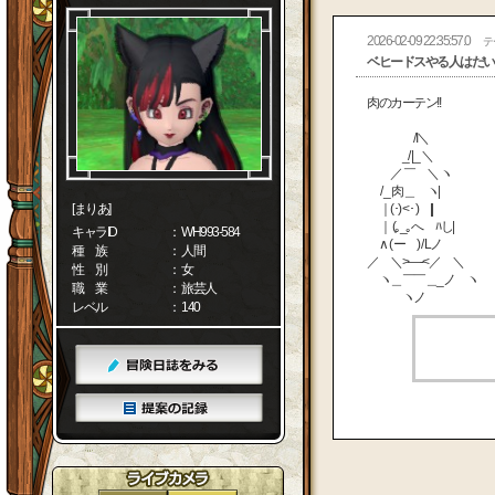
2026-02-09 22:35:57.0
テ
ベヒードスやる人はだい
肉のカーテン!!
/I＼
_/ |_ ＼
／ ￣ ＼ ヽ
/ _ 肉＿ ヽ|
[まりあ]
｜(･) <･ ) ||
｜ (｡_｡へ ﾊし|
キャラID
： WH993-584
∧ ( ー ) / Lノ
種 族
： 人間
／ ＼>―-<／ ＼
性 別
： 女
ヽ＿￣￣＿_ノ ヽ
職 業
： 旅芸人
ヽノ
レベル
： 140