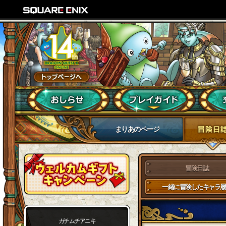
まりあのページ
冒険日誌
一緒に冒険したキャラ履
ガチムチアニキ