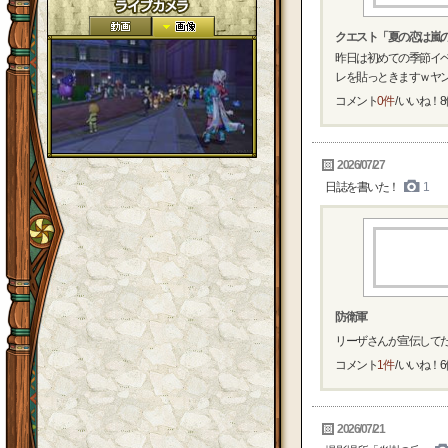
クエスト「夏の恋は嵐
昨日は初めての季節イベ
レを貼っときますｗヤン
コメント
0件
/ いいね！
8
2026/07/27
日誌を書いた！
1
防衛軍
リーザさんが宣伝してた
コメント
1件
/ いいね！
6
2026/07/21