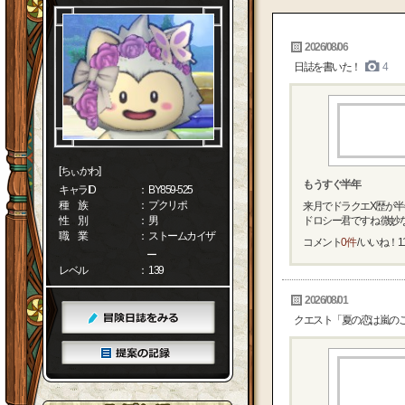
2026/08/06
日誌を書いた！
4
[ちぃかわ]
もうすぐ半年
キャラID
： BY859-525
種 族
： プクリポ
来月でドラクエX歴が
性 別
： 男
ドロシー君ですね 微妙な
職 業
： ストームカイザ
コメント
0件
/ いいね！
1
ー
レベル
： 139
2026/08/01
クエスト「夏の恋は嵐の