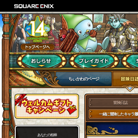
ちぃかわのページ
冒険日誌
一緒に冒険したキャラ履
あなたの相棒