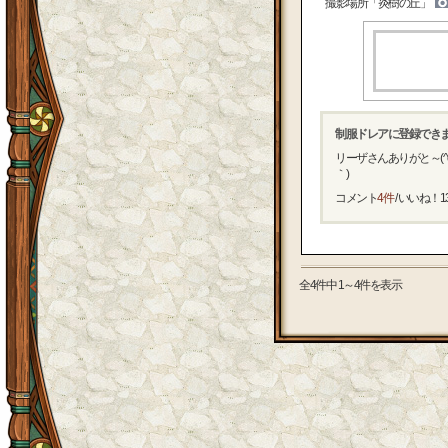
撮影場所「炎樹の丘」
制服ドレアに登録でき
リーザさんありがと～(^o
｀)
コメント
4件
/ いいね！
1
全4件中 1～4件を表示