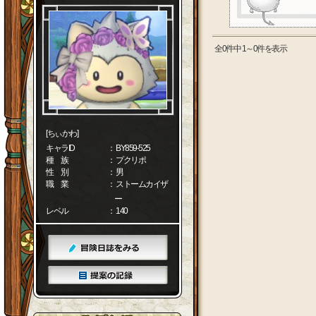
全0件中 1～0件を表示
[ちぃかわ]
キャラID
： BY859-525
種 族
： プクリポ
性 別
： 男
職 業
： ストームカイザ
ー
レベル
： 140