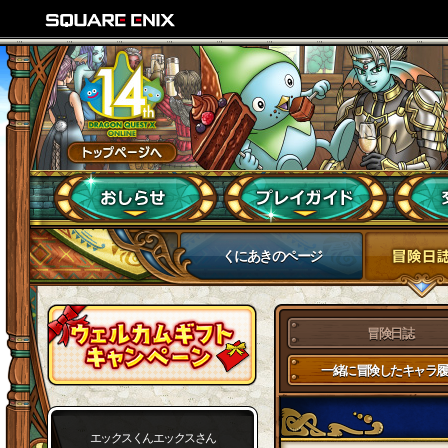
くにあきのページ
冒険日誌
一緒に冒険したキャラ履
エックスくんエックスさん