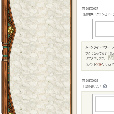
2017/06/27
撮影場所「グランゼドー
ムーンライトパワー！
プクになってます！ 気
リプクロリプク。
コメント
10件
/ いいね！
2017/06/25
日誌を書いた！
3