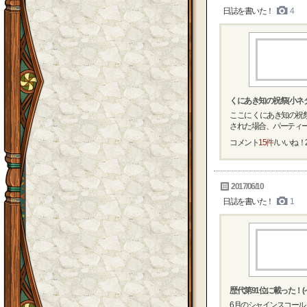
日誌を書いた！
4
くにあき知の祝祭(小ネタ
ここに くにあき知の祝祭
された場合、パーティーの
コメント
15件
/ いいね！
2017/06/10
日誌を書いた！
1
歴代第91位に載った！(イ
6月のシャインスコール