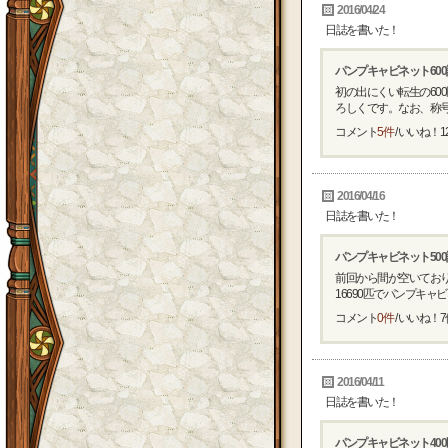
2016/04/24
日誌を書いた！
パンプキャビネット60
初の出にくい転生の60
ろしくです。なお、称号は
コメント
5件
/ いいね！
1
2016/04/16
日誌を書いた！
パンプキャビネット50
前回から間が空いており
16690匹でパンプキャビネ
コメント
0件
/ いいね！
7
2016/04/11
日誌を書いた！
パンプキャビネット40