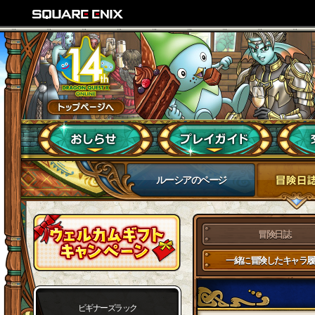
ルーシアのページ
冒険日誌
一緒に冒険したキャラ履
ビギナーズラック