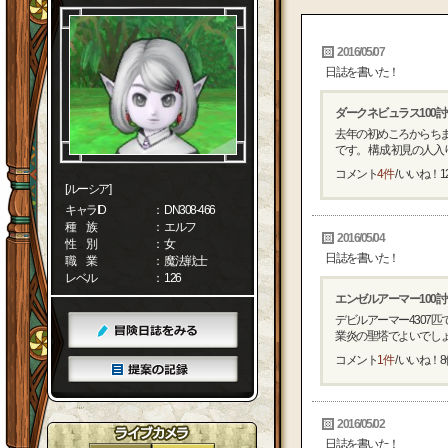
2016/05/07
日誌を書いた！
ダークネビュラス100
去年の初めころからちま
です。 構成 初見の人入り
コメント
4件
/ いいね！
1
[ルーシア]
キャラID
： DN308-466
種 族
： エルフ
2016/05/04
性 別
： 女
日誌を書いた！
職 業
： 魔法戦士
レベル
： 126
エンゼルアーマー100
デビルアーマー4307
業炎の聖塔でよいでしょう
コメント
1件
/ いいね！
8
2016/05/02
日誌を書いた！