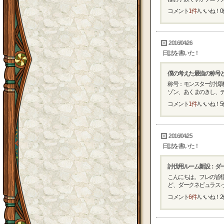
コメント
1件
/ いいね！
0
2016/04/26
日誌を書いた！
僕の考えた最強の称号
称号：モンスター討伐隊
ゾン、あくまのきし、デビ
コメント
1件
/ いいね！
5
2016/04/25
日誌を書いた！
討伐用ルーム新設：ダ
こんにちは。フレの皆
ど、ダークネビュラスって
コメント
6件
/ いいね！
2