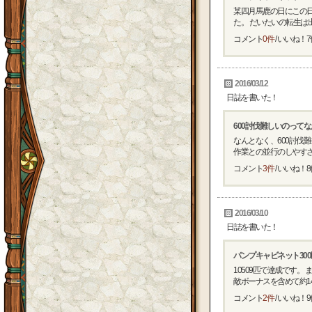
某四月馬鹿の日にこの日
た。 だいたいの転生は出た
コメント
0件
/ いいね！
7
2016/03/12
日誌を書いた！
600討伐難しいのって
なんとなく、600討伐
作業との並行のしやすさあ
コメント
3件
/ いいね！
8
2016/03/10
日誌を書いた！
パンプキャビネット30
10509匹で達成です
敵ボーナスを含めて約149
コメント
2件
/ いいね！
9