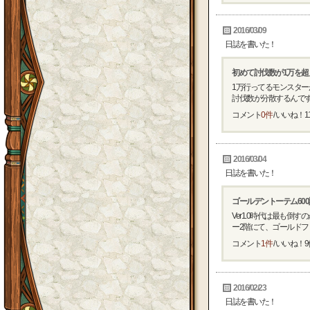
2016/03/09
日誌を書いた！
初めて討伐数が1万を
1万行ってるモンスタ
討伐数が分散するんですね
コメント
0件
/ いいね！
1
2016/03/04
日誌を書いた！
ゴールデントーテム60
Ver1.0時代は最も
ー2階にて、ゴールドフロ
コメント
1件
/ いいね！
9
2016/02/23
日誌を書いた！