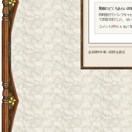
聖銀のどくろあらい20
同時並行でパンプキャビ
で200討伐でした。 せいれ
コメント
2件
/ いいね！
5
全149件中 46～60件を表示